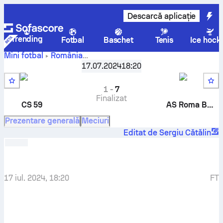
Descarcă aplicație
Trending
Fotbal
Baschet
Tenis
Ice hock
Mini fotbal
România
CS 59
-
AS
Liga 3 Victory Cup - Seria A
17.07.2024
,
Repriză 16
18:20
Roma București 2
1
-
7
Finalizat
CS 59
AS Roma București 2
Prezentare generală
Meciuri
Editat de Sergiu Cătălin
17 iul. 2024, 18:20
FT