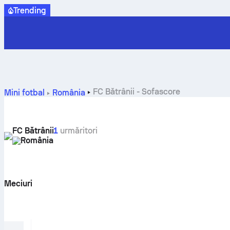
Trending
FC Bătrânii - Sofascore
Mini fotbal
România
FC Bătrânii
1
urmăritori
România
Meciuri