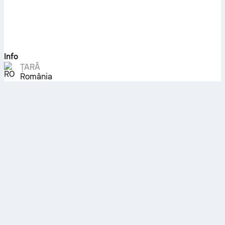
Info
ȚARĂ
România