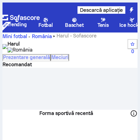
Descarcă aplicație
Trending
Fotbal
Baschet
Tenis
Ice hock
Harul - Sofascore
Mini fotbal
România
Harul
România
0
Prezentare generală
Meciuri
Recomandat
Forma sportivă recentă