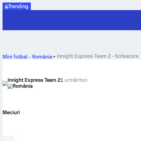
Trending
Innight Express Team 2 - Sofascore
Mini fotbal
România
Innight Express Team 2
1
urmăritori
România
Meciuri