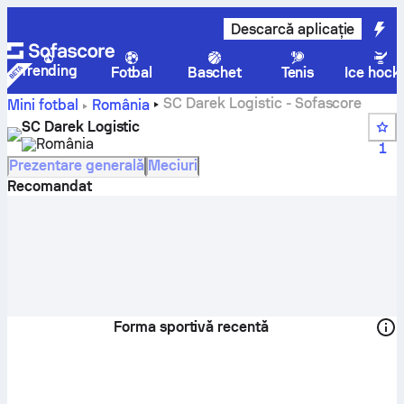
Descarcă aplicație
Trending
Fotbal
Baschet
Tenis
Ice hock
SC Darek Logistic - Sofascore
Mini fotbal
România
SC Darek Logistic
România
1
Prezentare generală
Meciuri
Recomandat
Forma sportivă recentă