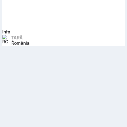
Info
ȚARĂ
România