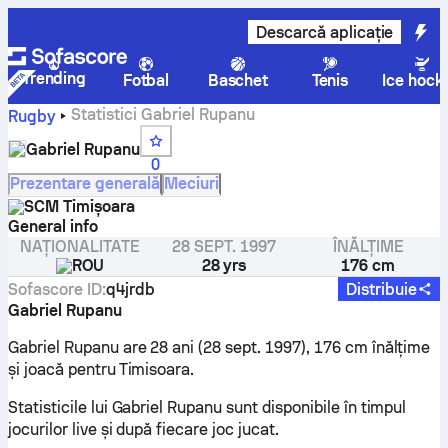
Descarcă aplicație
Trending
Fotbal
Baschet
Tenis
Ice hock
Statistici Gabriel Rupanu
Rugby
Gabriel Rupanu
0
Prezentare generală
Meciuri
SCM Timișoara
General info
NAȚIONALITATE
28 SEPT. 1997
ÎNĂLȚIME
ROU
28 yrs
176 cm
Sofascore ID
:
q4jrdb
Distribuie
Gabriel Rupanu
Gabriel Rupanu are 28 ani (28 sept. 1997), 176 cm înălțime
și joacă pentru Timisoara.
Statisticile lui Gabriel Rupanu sunt disponibile în timpul
jocurilor live și după fiecare joc jucat.