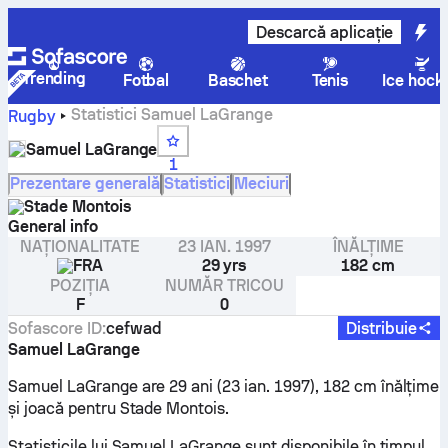
Descarcă aplicație
Trending
Fotbal
Baschet
Tenis
Ice hock
Statistici Samuel LaGrange
Rugby
Samuel LaGrange
1
Prezentare generală
Statistici
Meciuri
Stade Montois
General info
NAȚIONALITATE
23 IAN. 1997
ÎNĂLȚIME
FRA
29 yrs
182 cm
POZIȚIA
NUMĂR TRICOU
F
0
Sofascore ID
:
cefwad
Distribuie
Samuel LaGrange
Samuel LaGrange are 29 ani (23 ian. 1997), 182 cm înălțime
și joacă pentru Stade Montois.
Statisticile lui Samuel LaGrange sunt disponibile în timpul