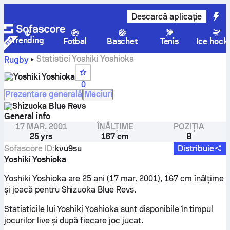
Descarcă aplicație
Trending
Fotbal
Baschet
Tenis
Ice hock
Statistici Yoshiki Yoshioka
Rugby
Yoshiki Yoshioka
0
Prezentare generală
Meciuri
Shizuoka Blue Revs
General info
17 MAR. 2001
ÎNĂLȚIME
POZIȚIA
25 yrs
167 cm
B
Sofascore ID
:
kvu9su
Distribuie
Yoshiki Yoshioka
Yoshiki Yoshioka are 25 ani (17 mar. 2001), 167 cm înălțime
și joacă pentru Shizuoka Blue Revs.
Statisticile lui Yoshiki Yoshioka sunt disponibile în timpul
jocurilor live și după fiecare joc jucat.