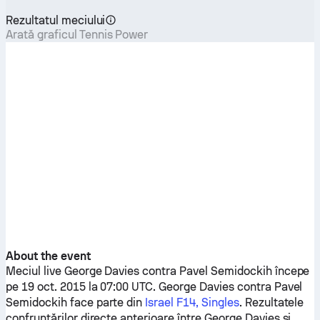
Rezultatul meciului
Arată graficul Tennis Power
About the event
Meciul live
George Davies
contra
Pavel Semidockih
începe
pe 19 oct. 2015 la 07:00 UTC.
George Davies
contra
Pavel
Semidockih
face parte din
Israel F14, Singles
. Rezultatele
confruntărilor directe anterioare între
George Davies
și