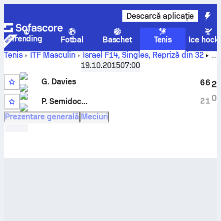
Descarcă aplicație
Trending
Fotbal
Baschet
Tenis
Ice hock
Tenis
ITF Masculin
Israel F14, Singles
,
Repriză din 32
George Davies
contra
Pavel Semidockih
scor și rezultate
19.10.2015
07:00
live pentru confruntarea directă
G. Davies
6
6
2
Q
0
2
1
P. Semidockih
LL
Prezentare generală
Meciuri