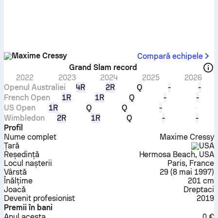
Maxime Cressy
Compară echipele
Grand Slam record
2022
2023
2024
2025
2026
Openul Australiei
4R
2R
Q
-
-
French Open
1R
1R
Q
-
-
US Open
1R
Q
Q
-
Wimbledon
2R
1R
Q
-
-
Profil
Nume complet
Maxime Cressy
Țară
USA
Reședință
Hermosa Beach, USA
Locul nașterii
Paris, France
Vârstă
29
(
8 mai 1997
)
Înălțime
201 cm
Joacă
Dreptaci
Devenit profesionist
2019
Premii în bani
Anul acesta
0 €