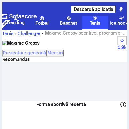
Descarcă aplicație
Trending
Fotbal
Baschet
Tenis
Ice hock
Maxime Cressy scor live, program și
Tenis
Challenger
rezultate
Maxime Cressy
1.9k
Prezentare generală
Meciuri
Recomandat
Forma sportivă recentă