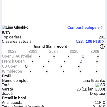
Lina Glushko
Compară echipele
WTA
Top carieră
201
Clasarea actuală
528.
(
106
PTS
)
Grand Slam record
2022
2023
2024
2025
2026
Openul Australiei
-
-
-
Q
-
French Open
-
-
-
Q
-
US Open
Q
-
-
-
Wimbledon
-
-
-
-
-
Profil
Nume complet
Lina Glushko
Țară
ISR
Vârstă
26
(
12 ian. 2000
)
Joacă
Dreptaci
Premii în bani
Anul acesta
11K €
Total câștiguri în carieră
211K €