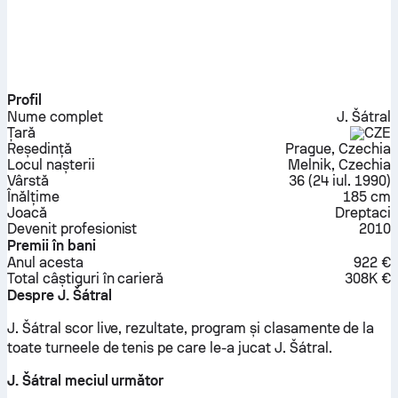
Profil
Nume complet
J. Šátral
Țară
CZE
Reședință
Prague, Czechia
Locul nașterii
Melnik, Czechia
Vârstă
36
(
24 iul. 1990
)
Înălțime
185 cm
Joacă
Dreptaci
Devenit profesionist
2010
Premii în bani
Anul acesta
922 €
Total câștiguri în carieră
308K €
Despre J. Šátral
J. Šátral scor live, rezultate, program și clasamente de la
toate turneele de tenis pe care le-a jucat J. Šátral.
J. Šátral meciul următor