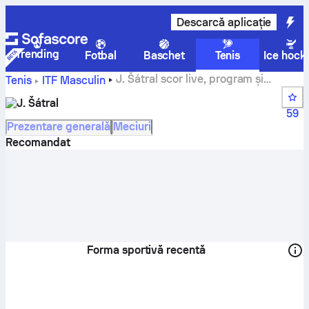
Descarcă aplicație
Trending
Fotbal
Baschet
Tenis
Ice hock
J. Šátral scor live, program și
Tenis
ITF Masculin
rezultate
J. Šátral
59
Prezentare generală
Meciuri
Recomandat
Forma sportivă recentă