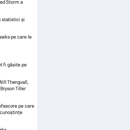
Red Storm a
tatistici și
awks pe care le
t fi găsite pe
ll Thengvall,
Bryson Tiller
ofascore pe care
i cunoștințe
wks.