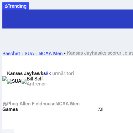
Trending
Kansas Jayhawks scoruri, clas
Baschet
SUA
NCAA Men
Kansas Jayhawks
2k
urmăritori
Bill Self
SUA
Antrenor
Phog Allen Fieldhouse
NCAA Men
Games
Select match ty
All