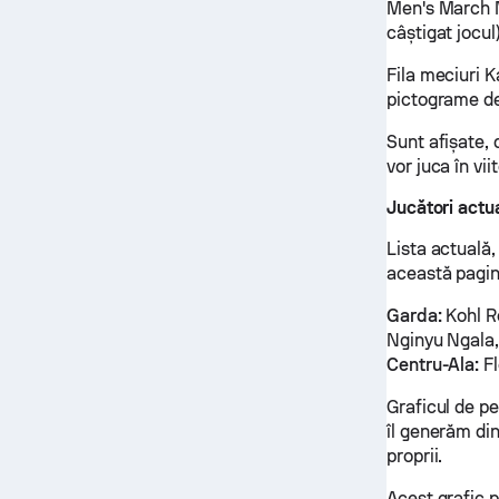
Men's March M
câștigat jocul)
Fila meciuri K
pictograme de
Sunt afișate,
vor juca în viit
Jucători actu
Lista actuală,
această pagin
Garda:
Kohl R
Nginyu Ngala,
Centru-Ala:
Fl
Graficul de p
îl generăm din
proprii.
Acest grafic p