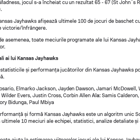
adness, jocul s-a încheiat cu un rezultat 65 - 67 (St John´s 
.
ansas Jayhawks afișează ultimele 100 de jocuri de baschet cu s
 victorie/înfrângere.
 de asemenea, toate meciurile programate ale lui Kansas Jayh
or.
ali ai lui Kansas Jayhawks
 statisticile și performanța jucătorilor din Kansas Jayhawks po
ă.
osario, Elmarko Jackson, Jayden Dawson, Jamari McDowell, Wi
 Wilder Evers, Justin Cross, Corbin Allen
Ala:
Samis Calderon, 
ory Bidunga, Paul Mbiya
erformanță și formă Kansas Jayhawks este un algoritm unic S
 ultimele 10 meciuri ale echipei, statistici, analize detaliate ș
oate ajuta la estimarea viitoarelor jocuri ale lui Kansas Jayha