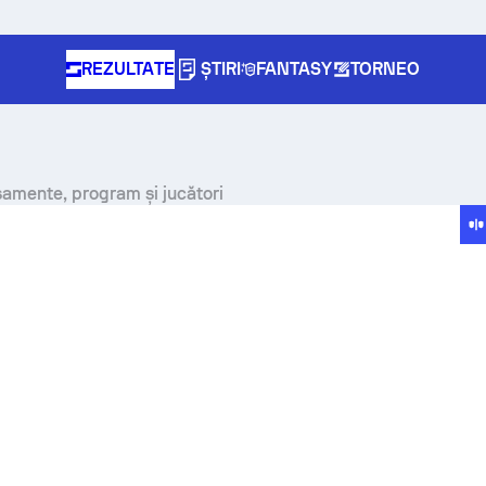
REZULTATE
ȘTIRI
FANTASY
TORNEO
amente, program și jucători
pe