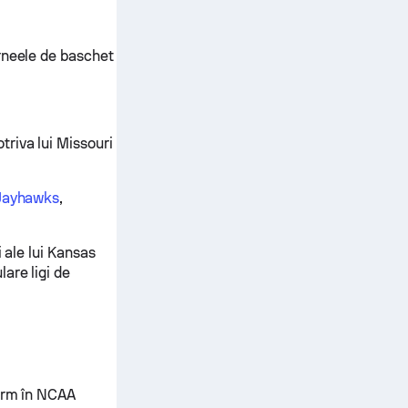
rneele de baschet
riva lui Missouri
 Jayhawks
,
 ale lui Kansas
are ligi de
torm în NCAA