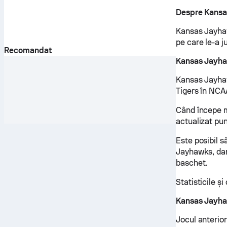
Despre Kans
Kansas Jayhaw
pe care le-a 
Recomandat
Kansas Jayha
Kansas Jayhaw
Tigers în NCAA
Când începe m
actualizat pu
Este posibil s
Jayhawks, dar
baschet.
Statisticile ș
Kansas Jayhaw
Jocul anterio