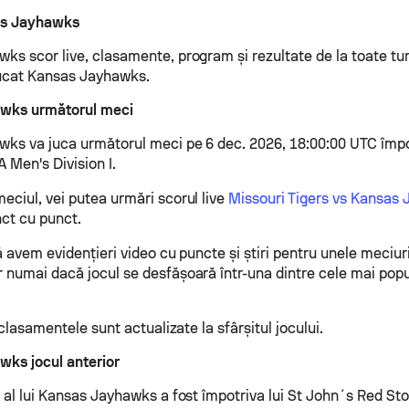
as Jayhawks
ks scor live, clasamente, program și rezultate de la toate tu
jucat Kansas Jayhawks.
wks următorul meci
ks va juca următorul meci pe 6 dec. 2026, 18:00:00 UTC împot
 Men's Division I.
eciul, vei putea urmări scorul live
Missouri Tigers vs Kansas
nct cu punct.
ă avem evidențieri video cu puncte și știri pentru unele meciuri
 numai dacă jocul se desfășoară într-una dintre cele mai popul
i clasamentele sunt actualizate la sfârșitul jocului.
ks jocul anterior
r al lui Kansas Jayhawks a fost împotriva lui St John´s Red S