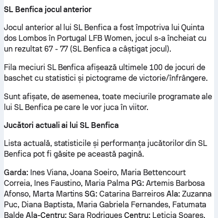
SL Benfica jocul anterior
Jocul anterior al lui SL Benfica a fost împotriva lui Quinta
dos Lombos în Portugal LFB Women, jocul s-a încheiat cu
un rezultat 67 - 77 (SL Benfica a câștigat jocul).
Fila meciuri SL Benfica afișează ultimele 100 de jocuri de
baschet cu statistici și pictograme de victorie/înfrângere.
Sunt afișate, de asemenea, toate meciurile programate ale
lui SL Benfica pe care le vor juca în viitor.
Jucători actuali ai lui SL Benfica
Lista actuală, statisticile și performanța jucătorilor din SL
Benfica pot fi găsite pe această pagină.
Garda:
Ines Viana, Joana Soeiro, Maria Bettencourt
Correia, Ines Faustino, Maria Palma
PG:
Artemis Barbosa
Afonso, Marta Martins
SG:
Catarina Barreiros
Ala:
Zuzanna
Puc, Diana Baptista, Maria Gabriela Fernandes, Fatumata
Balde
Ala-Centru:
Sara Rodrigues
Centru:
Leticia Soares,