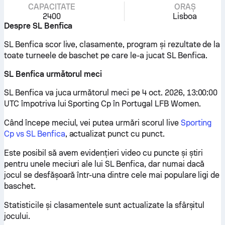
CAPACITATE
ORAȘ
2400
Lisboa
Despre SL Benfica
SL Benfica scor live, clasamente, program și rezultate de la
toate turneele de baschet pe care le-a jucat SL Benfica.
SL Benfica următorul meci
SL Benfica va juca următorul meci pe 4 oct. 2026, 13:00:00
UTC împotriva lui Sporting Cp în Portugal LFB Women.
Când începe meciul, vei putea urmări scorul live
Sporting
Cp vs SL Benfica
, actualizat punct cu punct.
Este posibil să avem evidențieri video cu puncte și știri
pentru unele meciuri ale lui SL Benfica, dar numai dacă
jocul se desfășoară într-una dintre cele mai populare ligi de
baschet.
Statisticile și clasamentele sunt actualizate la sfârșitul
jocului.