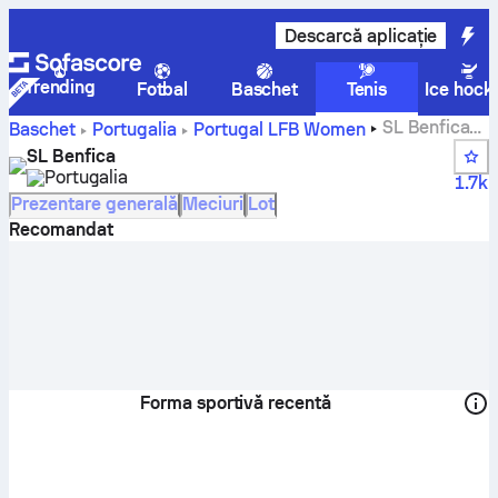
Descarcă aplicație
Trending
Fotbal
Baschet
Tenis
Ice hock
SL Benfica
Baschet
Portugalia
Portugal LFB Women
scoruri, clasamente, program și jucători
SL Benfica
Portugalia
1.7k
Prezentare generală
Meciuri
Lot
Recomandat
Forma sportivă recentă