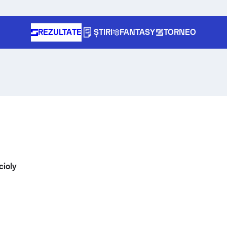
REZULTATE
ȘTIRI
FANTASY
TORNEO
cioly