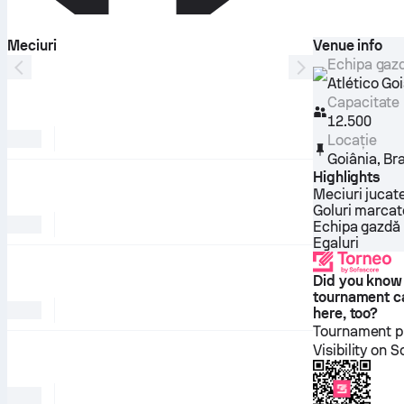
Meciuri
Venue info
Echipa gaz
Atlético Go
Capacitate
12.500
Locație
Goiânia
,
Bra
Highlights
Meciuri jucat
Goluri marcat
Echipa gazdă 
Egaluri
Did you know
tournament c
here, too?
Tournament pl
Visibility on 