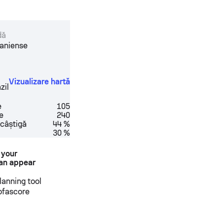
dă
ianiense
Vizualizare hartă
zil
e
105
e
240
câştigă
44 %
30 %
 your
an appear
anning tool
Sofascore