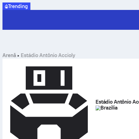
Trending
Arenă
Estádio Antônio Accioly
Estádio Antônio Ac
Brazilia