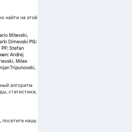
о найти на этой
rio Mitevski,
Karlo Dimevski
PG:
c
PF:
Stefan
own:
Andrej
rievski, Miles
mjan Tripunovski,
ьный алгоритм
ды, статистики,
, посетите нашу