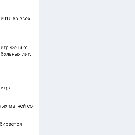
2010 во всех
 игр Феникс
тбольных лиг.
 игра
ных матчей со
обирается