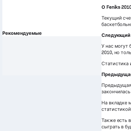
О Feniks 201
Текущий сче
баскетбольн
Рекомендуемые
Следующий 
У нас могут
2010, но тол
Статистика 
Предыдущая
Предыдущая 
закончилась 
На вкладке 
статистикой
Также есть 
сыграть в б