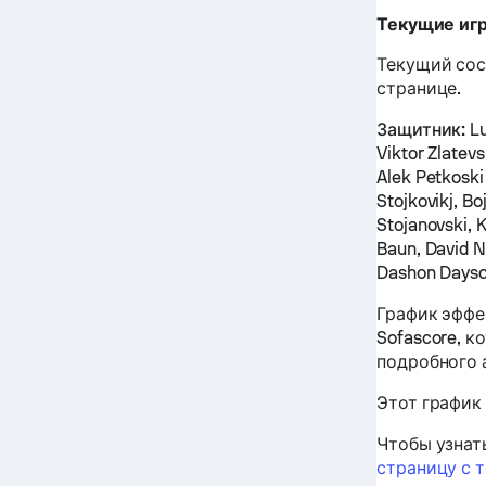
Текущие игр
Текущий сос
странице.
Защитник:
Lu
Viktor Zlatev
Alek Petkosk
Stojkovikj, Bo
Stojanovski, K
Baun, David N
Dashon Days
График эффе
Sofascore, 
подробного 
Этот график
Чтобы узнат
страницу с 