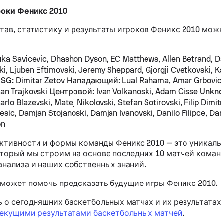
оки Феникс 2010
тав, статистику и результаты игроков Феникс 2010 можн
ka Savicevic, Dhashon Dyson, EC Matthews, Allen Betrand, Da
ski, Ljuben Eftimovski, Jeremy Sheppard, Gjorgji Cvetkovski, 
i
SG:
Dimitar Zetov
Нападающий:
Lual Rahama, Amar Grbovi
jan Trajkovski
Центровой:
Ivan Volkanoski, Adam Cisse
Unkn
arlo Blazevski, Matej Nikolovski, Stefan Sotirovski, Filip Dimit
esic, Damjan Stojanoski, Damjan Ivanovski, Danilo Filipce, Da
on
ктивности и формы команды Феникс 2010 — это уникал
который мы строим на основе последних 10 матчей коман
анализа и наших собственных знаний.
 может помочь предсказать будущие игры Феникс 2010.
ь о сегодняшних баскетбольных матчах и их результатах
текущими результатами баскетбольных матчей
.