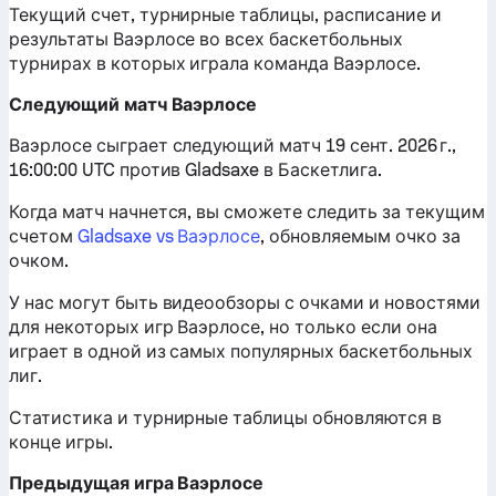
Текущий счет, турнирные таблицы, расписание и
результаты Ваэрлосе во всех баскетбольных
турнирах в которых играла команда Ваэрлосе.
Следующий матч Ваэрлосе
Ваэрлосе сыграет следующий матч 19 сент. 2026 г.,
16:00:00 UTC против Gladsaxe в Баскетлига.
Когда матч начнется, вы сможете следить за текущим
счетом
Gladsaxe vs Ваэрлосе
, обновляемым очко за
очком.
У нас могут быть видеообзоры с очками и новостями
для некоторых игр Ваэрлосе, но только если она
играет в одной из самых популярных баскетбольных
лиг.
Статистика и турнирные таблицы обновляются в
конце игры.
Предыдущая игра Ваэрлосе