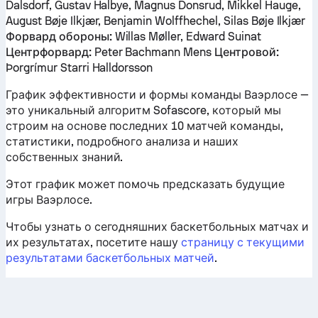
Dalsdorf, Gustav Halbye, Magnus Donsrud, Mikkel Hauge,
August Bøje Ilkjær, Benjamin Wolffhechel, Silas Bøje Ilkjær
Форвард обороны:
Willas Møller, Edward Suinat
Центрфорвард:
Peter Bachmann Mens
Центровой:
Þorgrímur Starri Halldorsson
График эффективности и формы команды Ваэрлосе —
это уникальный алгоритм Sofascore, который мы
строим на основе последних 10 матчей команды,
статистики, подробного анализа и наших
собственных знаний.
Этот график может помочь предсказать будущие
игры Ваэрлосе.
Чтобы узнать о сегодняшних баскетбольных матчах и
их результатах, посетите нашу
страницу с текущими
результатами баскетбольных матчей
.