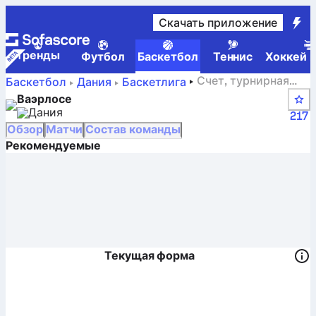
Скачать приложение
Tренды
Футбол
Баскетбол
Теннис
Хоккей н
Счет, турнирная
Баскетбол
Дания
Баскетлига
таблица, расписание и игроки Ваэрлосе
Ваэрлосе
Дания
217
Обзор
Матчи
Состав команды
Рекомендуемые
Текущая форма