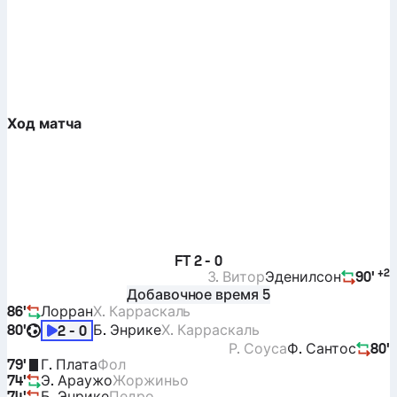
Ход матча
FT
2 - 0
+
2
З. Витор
Эденилсон
90'
Добавочное время 5
86'
Лорран
Х. Карраскаль
80'
Б. Энрике
Х. Карраскаль
2 - 0
Р. Соуса
Ф. Сантос
80'
79'
Г. Плата
Фол
74'
Э. Араужо
Жоржиньо
74'
Б. Энрике
Педро