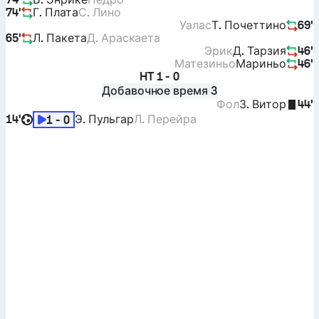
74'
Г. Плата
С. Лино
Уалас
Т. Почеттино
69'
65'
Л. Пакета
Д. Араскаета
Эрик
Д. Тарзия
46'
Матезиньо
Мариньо
46'
HT
1 - 0
Добавочное время 3
Фол
З. Витор
44'
14'
Э. Пульгар
Л. Перейра
1 - 0