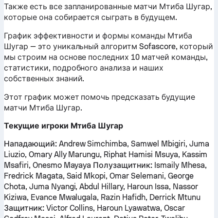
Также есть все запланированные матчи Мтиба Шугар,
которые она собирается сыграть в будущем.
График эффективности и формы команды Мтиба
Шугар — это уникальный алгоритм Sofascore, который
мы строим на основе последних 10 матчей команды,
статистики, подробного анализа и наших
собственных знаний.
Этот график может помочь предсказать будущие
матчи Мтиба Шугар.
Текущие игроки Мтиба Шугар
Нападающий:
Andrew Simchimba, Samwel Mbigiri, Juma
Liuzio, Omary Ally Marungu, Riphat Hamisi Msuya, Kassim
Msafiri, Onesmo Mayaya
Полузащитник:
Ismaily Mhesa,
Fredrick Magata, Said Mkopi, Omar Selemani, George
Chota, Juma Nyangi, Abdul Hillary, Haroun Issa, Nassor
Kiziwa, Evance Mwalugala, Razin Hafidh, Derrick Mtunu
Защитник:
Victor Collins, Haroun Lyawatwa, Oscar