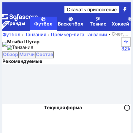
Скачать приложение
Tренды
Футбол
Баскетбол
Теннис
Хоккей н
Счет,
Футбол
Танзания
Премьер-лига Танзании
матчи, турнирные таблицы и статистика игроков
Мтиба Шугар
Мтиба Шугар
Танзания
3.2k
Обзор
Матчи
Состав
Рекомендуемые
Текущая форма