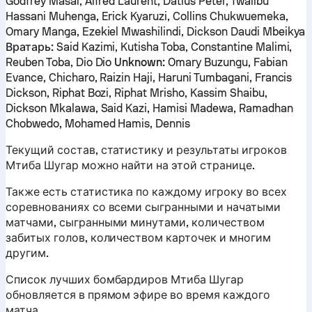
Godfrey Masai, Alfred Laurent, Datius Peter, Twalibu
Hassani Muhenga, Erick Kyaruzi, Collins Chukwuemeka,
Omary Manga, Ezekiel Mwashilindi, Dickson Daudi Mbeikya
Вратарь:
Said Kazimi, Kutisha Toba, Constantine Malimi,
Reuben Toba, Dio Dio
Unknown:
Omary Buzungu, Fabian
Evance, Chicharo, Raizin Haji, Haruni Tumbagani, Francis
Dickson, Riphat Bozi, Riphat Mrisho, Kassim Shaibu,
Dickson Mkalawa, Said Kazi, Hamisi Madewa, Ramadhan
Chobwedo, Mohamed Hamis, Dennis
Текущий состав, статистику и результаты игроков
Мтиба Шугар можно найти на этой странице.
Также есть статистика по каждому игроку во всех
соревнованиях со всеми сыгранными и начатыми
матчами, сыгранными минутами, количеством
забитых голов, количеством карточек и многим
другим.
Список лучших бомбардиров Мтиба Шугар
обновляется в прямом эфире во время каждого
матча.