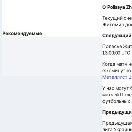
О Polissya Z
Текущий сче
Житомир дос
Рекомендуемые
Следующий 
Полесье Жит
13:00:00 UTC
Когда матч 
ежеминутно 
Металлист 1
У нас могут
матчей Поле
футбольных 
Предыдущий
Предыдущая 
лига Украины