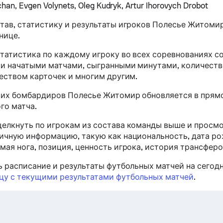
han, Evgen Volynets, Oleg Kudryk, Artur Ihorovych Drobot
тав, статистику и результаты игроков Полесье Житоми
нице.
статистика по каждому игроку во всех соревнованиях с
и начатыми матчами, сыгранными минутами, количеств
чеством карточек и многим другим.
их бомбардиров Полесье Житомир обновляется в прям
го матча.
елкнуть по игрокам из состава команды выше и просм
ичную информацию, такую как национальность, дата ро
ая нога, позиция, ценность игрока, история трансферов 
ь расписание и результаты футбольных матчей на сегодн
цу с текущими результатами футбольных матчей
.