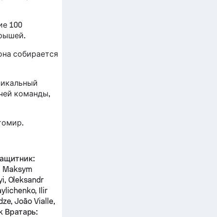
ие 100
рышей.
она собирается
никальный
тчей команды,
томир.
ащитник:
o, Maksym
yi, Oleksandr
ichenko, Ilir
ze, João Vialle,
uk
Вратарь: