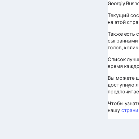
Georgiy Bushc
Текущий сос
на этой стра
Также есть 
сыгранными 
голов, коли
Список лучш
время каждо
Вы можете щ
доступную л
предпочитаем
Чтобы узнат
нашу
страни