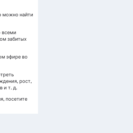
р можно найти
о всеми
ом забитых
ом эфире во
отреть
ждения, рост,
и т. д.
я, посетите