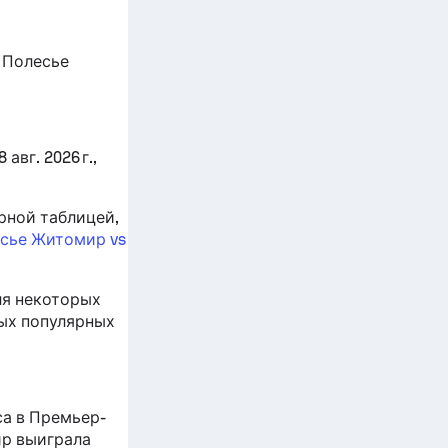
 Полесье
вг. 2026 г.,
рной таблицей,
сье Житомир vs
ля некоторых
мых популярных
а в Премьер-
ир выиграла