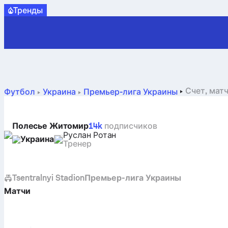
Tренды
Счет, мат
Футбол
Украина
Премьер-лига Украины
Полесье Житомир
14k
подписчиков
Руслан Ротан
Украина
Тренер
Tsentralnyi Stadion
Премьер-лига Украины
Матчи