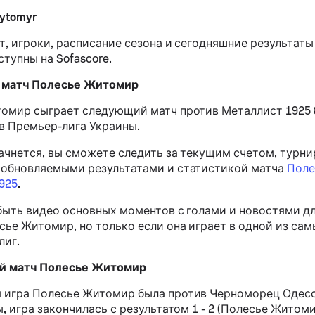
hytomyr
т, игроки, расписание сезона и сегодняшние результаты
тупны на Sofascore.
матч Полесье Житомир
омир сыграет следующий матч против Металлист 1925 8 а
 в Премьер-лига Украины.
начнется, вы сможете следить за текущим счетом, турни
обновляемыми результатами и статистикой матча
Поле
925
.
 быть видео основных моментов с голами и новостями д
сье Житомир, но только если она играет в одной из са
лиг.
 матч Полесье Житомир
игра Полесье Житомир была против Черноморец Одесс
, игра закончилась с результатом 1 - 2 (Полесье Житом