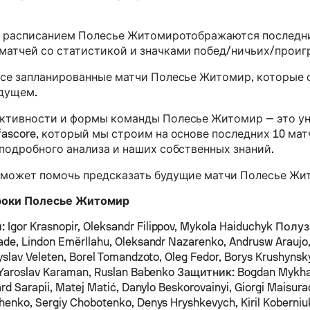
с расписанием Полесье Житомиротображаются последн
матчей со статистикой и значками побед/ничьих/проиг
все запланированные матчи Полесье Житомир, которые 
удущем.
ктивности и формы команды Полесье Житомир — это у
fascore, который мы строим на основе последних 10 ма
 подробного анализа и наших собственных знаний.
 может помочь предсказать будущие матчи Полесье Жи
роки Полесье Житомир
:
Igor Krasnopir, Oleksandr Filippov, Mykola Haiduchyk
Полуз
ade, Lindon Emërllahu, Oleksandr Nazarenko, Andrusw Arauj
yslav Veleten, Borel Tomandzoto, Oleg Fedor, Borys Krushynsk
 Yaroslav Karaman, Ruslan Babenko
Защитник:
Bogdan Mykhayl
rd Sarapii, Matej Matić, Danylo Beskorovainyi, Giorgi Maisurad
enko, Sergiy Chobotenko, Denys Hryshkevych, Kiril Koberni