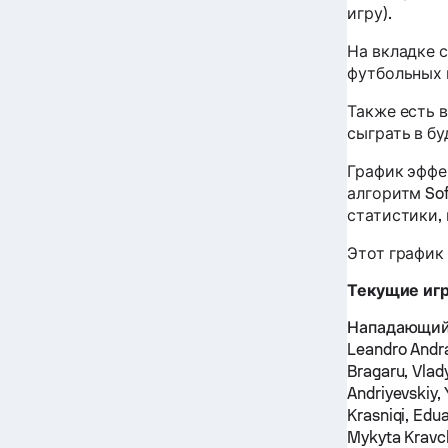
игру).
На вкладке 
футбольных 
Также есть 
сыграть в б
График эффе
алгоритм So
статистики,
Этот график
Текущие иг
Нападающий
Leandro Andr
Bragaru, Vlad
Andriyevskiy,
Krasniqi, Edua
Mykyta Kravch