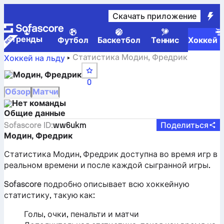
Скачать приложение
Tренды
Футбол
Баскетбол
Теннис
Хоккей н
Статистика Модин, Фредрик
Хоккей на льду
Модин, Фредрик
0
Обзор
Матчи
Нет команды
Общие данные
Sofascore ID
:
ww6ukm
Поделиться
Модин, Фредрик
Статистика Модин, Фредрик доступна во время игр в
реальном времени и после каждой сыгранной игры.
Sofascore подробно описывает всю хоккейную
статистику, такую как:
Голы, очки, пенальти и матчи