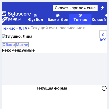
Скачать приложение
Tренды
Футбол
Баскетбол
Теннис
Хоккей н
Текущий счет, расписание и
Теннис
WTA
результаты Lina Glushko
Глушко, Лина
499
Обзор
Матчи
Рекомендуемые
Текущая форма