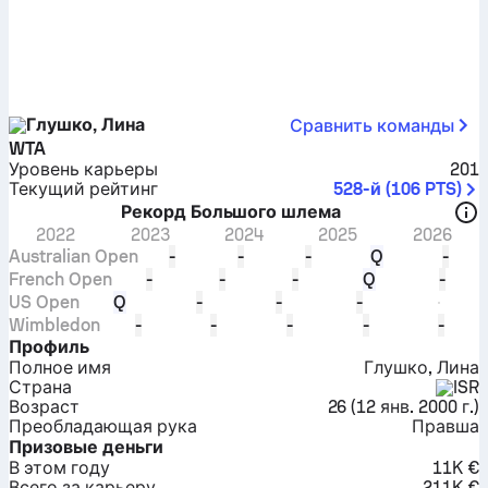
Глушко, Лина
Сравнить команды
WTA
Уровень карьеры
201
Текущий рейтинг
528-й
(
106
PTS
)
Рекорд Большого шлема
2022
2023
2024
2025
2026
Australian Open
-
-
-
Q
-
French Open
-
-
-
Q
-
US Open
Q
-
-
-
Wimbledon
-
-
-
-
-
Профиль
Полное имя
Глушко, Лина
Страна
ISR
Возраст
26
(
12 янв. 2000 г.
)
Преобладающая рука
Правша
Призовые деньги
В этом году
11K €
Всего за карьеру
211K €