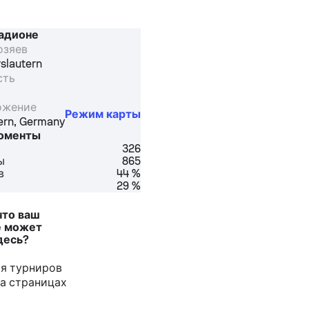
тадионе
озяев
rslautern
сть
ожение
Режим карты
ern
,
Germany
оменты
326
ы
865
в
44 %
29 %
что ваш
е может
десь?
я турниров
а страницах