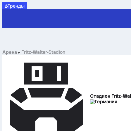
Tренды
Арена
Fritz-Walter-Stadion
Стадион Fritz-Wal
Германия