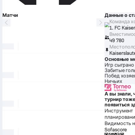
Матчи
Данные о с
Команда х
1. FC Kaise
Вместимо
49 780
Местопол
Kaiserslaut
Основные м
Игр сыграно
Забитые гол
Побед хозяе
Ничьих
А вы знали, 
турнир тож
появиться з
Инструмент
планировани
Видимость н
Sofascore