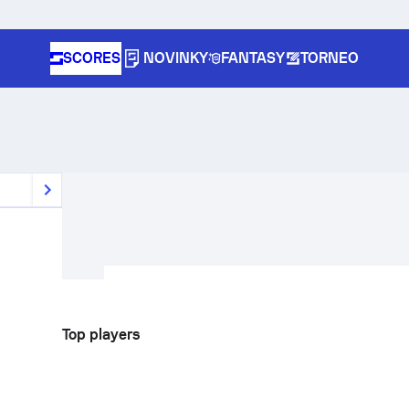
SCORES
NOVINKY
FANTASY
TORNEO
Top players