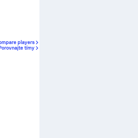
ompare players
Porovnajte tímy