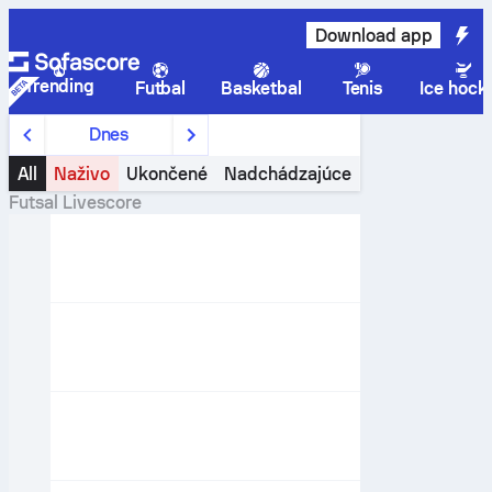
Download app
Trending
Futbal
Basketbal
Tenis
Ice hock
Dnes
All
Naživo
Ukončené
Nadchádzajúce
Futsal
Livescore