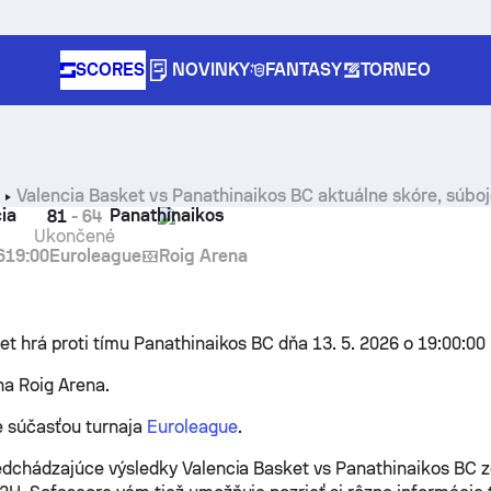
SCORES
NOVINKY
FANTASY
TORNEO
Valencia Basket vs Panathinaikos BC aktuálne skóre, súboje
e
ia
Panathinaikos
81
-
64
Ukončené
6
19:00
Euroleague
Roig Arena
et hrá proti tímu Panathinaikos BC dňa 13. 5. 2026 o 19:00:00
na Roig Arena.
e súčasťou turnaja
Euroleague
.
edchádzajúce výsledky Valencia Basket vs Panathinaikos BC 