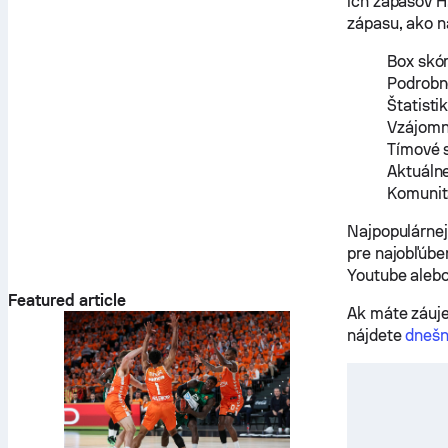
ich zápasov H
zápasu, ako n
Box skór
Podrobné
Štatisti
Vzájomn
Tímové 
Aktuáln
Komunit
Najpopulárnej
pre najobľúbe
Youtube alebo
Featured article
Ak máte záuje
nájdete
dnešn