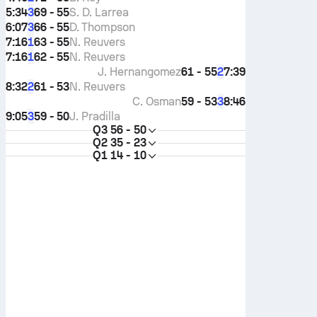
5:34
69 - 55
S. D. Larrea
3
6:07
66 - 55
D. Thompson
3
7:16
63 - 55
N. Reuvers
1
7:16
62 - 55
N. Reuvers
1
J. Hernangomez
61 - 55
7:39
2
8:32
61 - 53
N. Reuvers
2
C. Osman
59 - 53
8:46
3
9:05
59 - 50
J. Pradilla
3
Q3
56 - 50
Q2
35 - 23
Q1
14 - 10