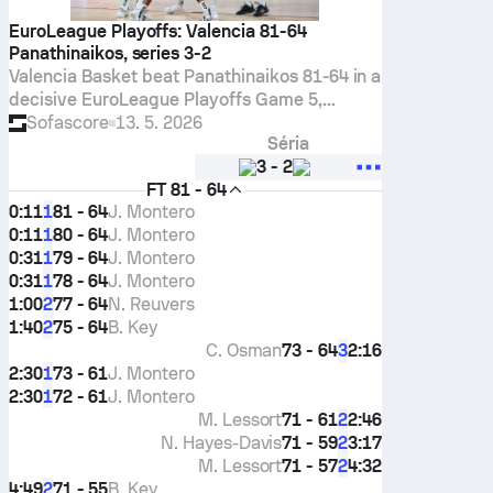
EuroLeague Playoffs: Valencia 81-64
Panathinaikos, series 3-2
Valencia Basket beat Panathinaikos 81-64 in a
decisive EuroLeague Playoffs Game 5,
winning the series 3-2 with dominant
Sofascore
13. 5. 2026
Séria
rebounding and clutch free throws.
3
-
2
FT
81 - 64
0:11
81 - 64
J. Montero
1
0:11
80 - 64
J. Montero
1
0:31
79 - 64
J. Montero
1
0:31
78 - 64
J. Montero
1
1:00
77 - 64
N. Reuvers
2
1:40
75 - 64
B. Key
2
C. Osman
73 - 64
2:16
3
2:30
73 - 61
J. Montero
1
2:30
72 - 61
J. Montero
1
M. Lessort
71 - 61
2:46
2
N. Hayes-Davis
71 - 59
3:17
2
M. Lessort
71 - 57
4:32
2
4:49
71 - 55
B. Key
2