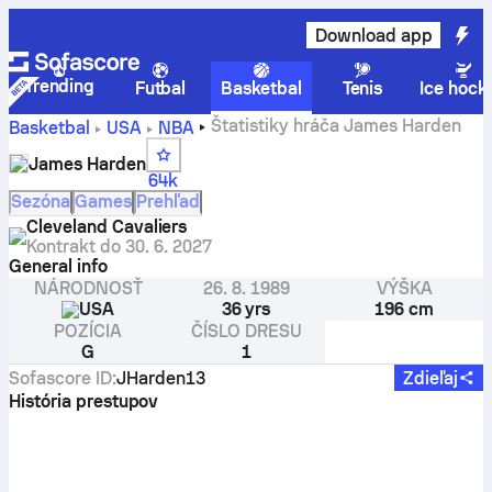
Download app
Trending
Futbal
Basketbal
Tenis
Ice hock
Štatistiky hráča James Harden
Basketbal
USA
NBA
James Harden
64k
Sezóna
Games
Prehľad
Cleveland Cavaliers
Kontrakt do
30. 6. 2027
General info
NÁRODNOSŤ
26. 8. 1989
VÝŠKA
USA
36 yrs
196 cm
POZÍCIA
ČÍSLO DRESU
G
1
Sofascore ID
:
JHarden13
Zdieľaj
História prestupov