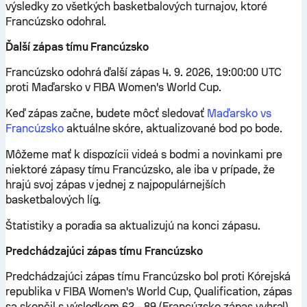
výsledky zo všetkých basketbalových turnajov, ktoré
Francúzsko odohral.
Ďalší zápas tímu Francúzsko
Francúzsko odohrá ďalší zápas 4. 9. 2026, 19:00:00 UTC
proti Maďarsko v FIBA Women's World Cup.
Keď zápas začne, budete môcť sledovať
Maďarsko vs
Francúzsko
aktuálne skóre, aktualizované bod po bode.
Môžeme mať k dispozícii videá s bodmi a novinkami pre
niektoré zápasy tímu Francúzsko, ale iba v prípade, že
hrajú svoj zápas v jednej z najpopulárnejších
basketbalových líg.
Štatistiky a poradia sa aktualizujú na konci zápasu.
Predchádzajúci zápas tímu Francúzsko
Predchádzajúci zápas tímu Francúzsko bol proti Kórejská
republika v FIBA Women's World Cup, Qualification, zápas
sa skončil s výsledkom 62 - 89 (Francúzsko zápas vyhral).