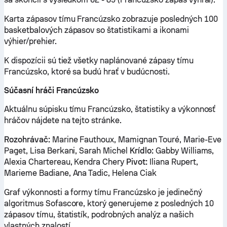
Karta zápasov tímu Francúzsko zobrazuje posledných 100
basketbalových zápasov so štatistikami a ikonami
výhier/prehier.
K dispozícii sú tiež všetky naplánované zápasy tímu
Francúzsko, ktoré sa budú hrať v budúcnosti.
Súčasní hráči Francúzsko
Aktuálnu súpisku tímu Francúzsko, štatistiky a výkonnosť
hráčov nájdete na tejto stránke.
Rozohrávač:
Marine Fauthoux, Mamignan Touré, Marie-Eve
Paget, Lisa Berkani, Sarah Michel
Krídlo:
Gabby Williams,
Alexia Chartereau, Kendra Chery
Pivot:
Iliana Rupert,
Marieme Badiane, Ana Tadic, Helena Ciak
Graf výkonnosti a formy tímu Francúzsko je jedinečný
algoritmus Sofascore, ktorý generujeme z posledných 10
zápasov tímu, štatistík, podrobných analýz a našich
vlastných znalostí.