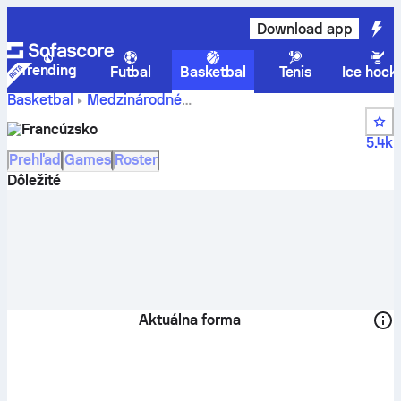
Download app
Trending
Futbal
Basketbal
Tenis
Ice hock
Basketbal
Medzinárodné
Skóre, poradie, rozpis
FIBA EuroBasket Women Qual.
Francúzsko
zápasov a hráči tímu Francúzsko
5.4k
Prehľad
Games
Roster
Dôležité
Aktuálna forma