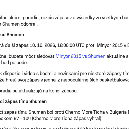
ne skóre, poradie, rozpis zápasov a výsledky zo všetkých ba
ré Shumen odohral.
tímu Shumen
 ďalší zápas 10. 10. 2026, 16:00:00 UTC proti Minyor 2015 v 
čne, budete môcť sledovať
Minyor 2015 vs Shumen
aktuálne s
 bod po bode.
dispozícii videá s bodmi a novinkami pre niektoré zápasy tí
 že hrajú svoj zápas v jednej z najpopulárnejších basketbalovýc
oradia sa aktualizujú na konci zápasu.
ci zápas tímu Shumen
i zápas tímu Shumen bol proti Cherno More Ticha v Bulgaria 
ledkom 87 - 104 (Cherno More Ticha zápas vyhral).