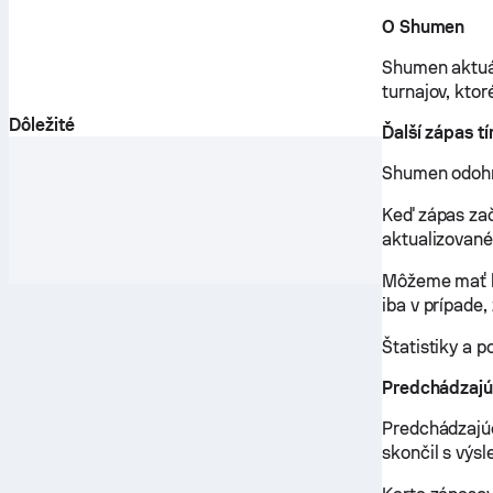
O Shumen
Shumen aktuál
turnajov, kto
Dôležité
Ďalší zápas 
Shumen odohrá
Keď zápas za
aktualizované
Môžeme mať k 
iba v prípade,
Štatistiky a p
Predchádzajú
Predchádzajúc
skončil s výs