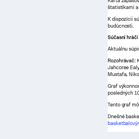
Karta zápaso
štatistikami a
K dispozícii 
budúcnosti.
Súčasní hráč
Aktuálnu súpi
Rozohrávač:
K
Jahcoree Ealy
Mustafa, Nik
Graf výkonnos
posledných 10
Tento graf m
Dnešné basket
basketbalový