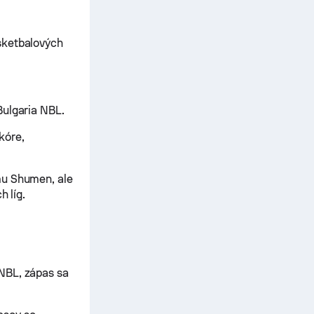
sketbalových
Bulgaria NBL.
kóre,
mu Shumen, ale
h líg.
NBL, zápas sa