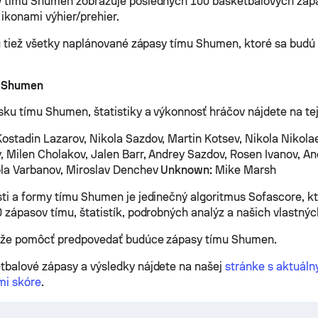
v tímu Shumen zobrazuje posledných 100 basketbalových záp
 ikonami výhier/prehier.
sú tiež všetky naplánované zápasy tímu Shumen, ktoré sa budú 
i Shumen
sku tímu Shumen, štatistiky a výkonnosť hráčov nájdete na tej
ostadin Lazarov, Nikola Sazdov, Martin Kotsev, Nikola Nikola
, Milen Cholakov, Jalen Barr, Andrey Sazdov, Rosen Ivanov, An
ola Varbanov, Miroslav Denchev
Unknown:
Mike Marsh
ti a formy tímu Shumen je jedinečný algoritmus Sofascore, k
 zápasov tímu, štatistík, podrobných analýz a našich vlastných
ôže pomôcť predpovedať budúce zápasy tímu Shumen.
balové zápasy a výsledky nájdete na našej
stránke s aktuáln
mi skóre
.