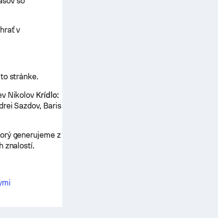
asov so
hrať v
to stránke.
ev Nikolov
Krídlo:
drei Sazdov, Baris
torý generujeme z
 znalostí.
ymi