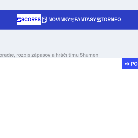
SCORES
NOVINKY
FANTASY
TORNEO
oradie, rozpis zápasov a hráči tímu Shumen
PO