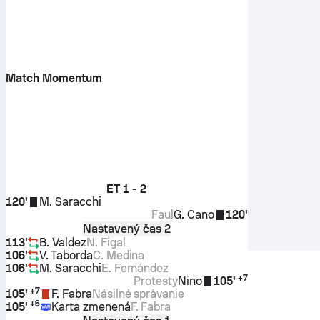
Match Momentum
ET
1 - 2
120'
M. Saracchi
Faul
G. Cano
120'
Nastavený čas 2
113'
B. Valdez
N. Figal
106'
V. Taborda
C. Medina
106'
M. Saracchi
E. Fernández
+
7
Protesty
Nino
105'
+
7
105'
F. Fabra
Násilné správanie
+
6
105'
Karta zmenená
F. Fabra