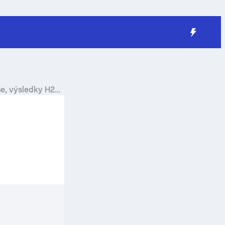
se
, výsledky H2H,