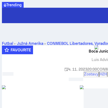
Trending
Futbal
Južná Amerika
CONMEBOL Libertadores, Vyraďov
tabuľky a prognózy
FAVOURITE
Boca Junio
Luis Adví
4. 11. 2023
20:00
CONME
Zostavy
H2H