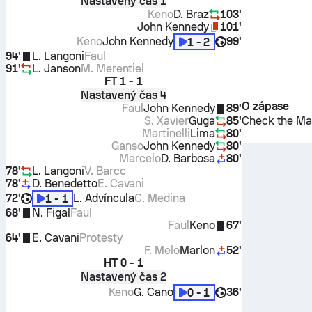
Nastavený čas 1
Keno
D. Braz
103'
John Kennedy
101'
Keno
John Kennedy
99'
1 - 2
94'
L. Langoni
Faul
91'
L. Janson
M. Merentiel
FT
1 - 1
Nastavený čas 4
O zápase
Faul
John Kennedy
89'
S. Xavier
Guga
85'
Check the Mat
Martinelli
Lima
80'
Ganso
John Kennedy
80'
Marcelo
D. Barbosa
80'
78'
L. Langoni
V. Barco
78'
D. Benedetto
E. Cavani
72'
L. Advíncula
C. Medina
1 - 1
68'
N. Figal
Faul
Faul
Keno
67'
64'
E. Cavani
Protesty
F. Melo
Marlon
52'
HT
0 - 1
Nastavený čas 2
Keno
G. Cano
36'
0 - 1