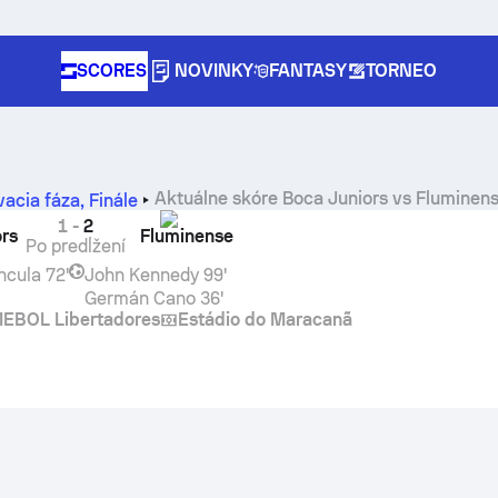
SCORES
NOVINKY
FANTASY
TORNEO
Aktuálne skóre
Boca Juniors
vs
Fluminen
acia fáza
,
Finále
1
-
2
rs
Fluminense
Po predĺžení
ncula
72'
John Kennedy
99'
Germán Cano
36'
BOL Libertadores
Estádio do Maracanã