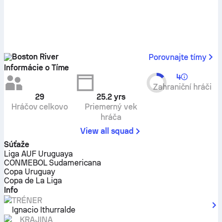
Boston River
Porovnajte tímy
Informácie o Tíme
4
Zahraniční hráči
29
25.2
yrs
Hráčov celkovo
Priemerný vek
hráča
View all squad
Súťaže
Liga AUF Uruguaya
CONMEBOL Sudamericana
Copa Uruguay
Copa de La Liga
Info
TRÉNER
Ignacio Ithurralde
KRAJINA