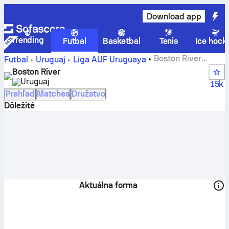
Download app
Trending
Futbal
Basketbal
Tenis
Ice hock
Boston River
Futbal
Uruguaj
Liga AUF Uruguaya
skóre, rozpis zápasov, poradie a štatistiky hráčov
Boston River
Uruguaj
15k
Prehľad
Matches
Družstvo
Dôležité
Aktuálna forma