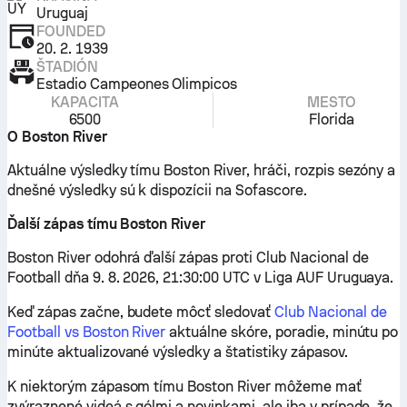
Uruguaj
FOUNDED
20. 2. 1939
ŠTADIÓN
Estadio Campeones Olimpicos
KAPACITA
MESTO
6500
Florida
O Boston River
Aktuálne výsledky tímu Boston River, hráči, rozpis sezóny a
dnešné výsledky sú k dispozícii na Sofascore.
Ďalší zápas tímu Boston River
Boston River odohrá ďalší zápas proti Club Nacional de
Football dňa 9. 8. 2026, 21:30:00 UTC v Liga AUF Uruguaya.
Keď zápas začne, budete môcť sledovať
Club Nacional de
Football vs Boston River
aktuálne skóre, poradie, minútu po
minúte aktualizované výsledky a štatistiky zápasov.
K niektorým zápasom tímu Boston River môžeme mať
zvýraznené videá s gólmi a novinkami, ale iba v prípade, že