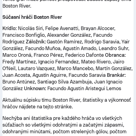
Boston River.
Súčasní hráči Boston River
Krídlo:
Nicolás Siri, Felipe Avenatti, Brayan Alcocer,
Francisco Bonfiglio, Alexander González, Facundo
Rodríguez
Záložník:
Gastón Ramírez, Rodrigo Saravia, Yair
González, Facundo Muñoa, Agustín Amado, Leandro Suhr,
Marco Oroná, Franco Pérez, Federico Dafonte
Obranca:
Fredy Martínez, Ignacio Fernandez, Mateo Rivero, Jairo
O'Neil, Lautaro Vazquez, Marco Mancebo, Martín González,
Juan Acosta, Agustín Aguirre, Facundo Saravia
Brankár:
Bruno Antúnez, Santiago Silva Azambuja, Juan Ignacio
González
Unknown:
Facundo Agustin Aristegui Lemos
Aktuálnu súpisku tímu Boston River, štatistiky a výkonnosť
hráčov nájdete na tejto stránke.
Nechýba ani štatistika pre každého hráča vo všetkých
súťažiach so všetkými odohratými a začatými zápasmi,
odohranými minútami, počtom strelených gólov, počtom