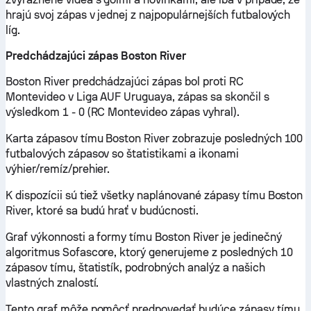
hrajú svoj zápas v jednej z najpopulárnejších futbalových
líg.
Predchádzajúci zápas Boston River
Boston River predchádzajúci zápas bol proti RC
Montevideo v Liga AUF Uruguaya, zápas sa skončil s
výsledkom 1 - 0 (RC Montevideo zápas vyhral).
Karta zápasov tímu Boston River zobrazuje posledných 100
futbalových zápasov so štatistikami a ikonami
výhier/remíz/prehier.
K dispozícii sú tiež všetky naplánované zápasy tímu Boston
River, ktoré sa budú hrať v budúcnosti.
Graf výkonnosti a formy tímu Boston River je jedinečný
algoritmus Sofascore, ktorý generujeme z posledných 10
zápasov tímu, štatistík, podrobných analýz a našich
vlastných znalostí.
Tento graf môže pomôcť predpovedať budúce zápasy tímu