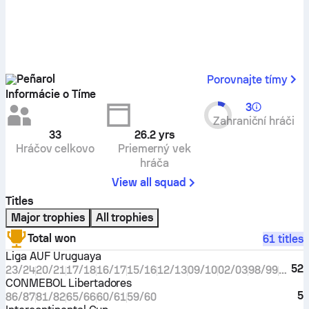
Peñarol
Porovnajte tímy
Informácie o Tíme
3
Zahraniční hráči
33
26.2
yrs
Hráčov celkovo
Priemerný vek
hráča
View all squad
Titles
Major trophies
All trophies
Total won
61 titles
Liga AUF Uruguaya
52
23/24
20/21
17/18
16/17
15/16
12/13
09/10
02/03
98/99
96/97
CONMEBOL Libertadores
5
86/87
81/82
65/66
60/61
59/60