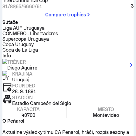
Intercontinental Cup
3
81/82
65/66
60/61
Compare trophies
Súťaže
Liga AUF Uruguaya
CONMEBOL Libertadores
Supercopa Uruguaya
Copa Uruguay
Copa de La Liga
Info
TRÉNER
Diego Aguirre
KRAJINA
Uruguaj
FOUNDED
28. 9. 1891
ŠTADIÓN
Estadio Campeón del Siglo
KAPACITA
MESTO
40700
Montevideo
O Peñarol
Aktuálne výsledky tímu CA Penarol, hráči, rozpis sezóny a