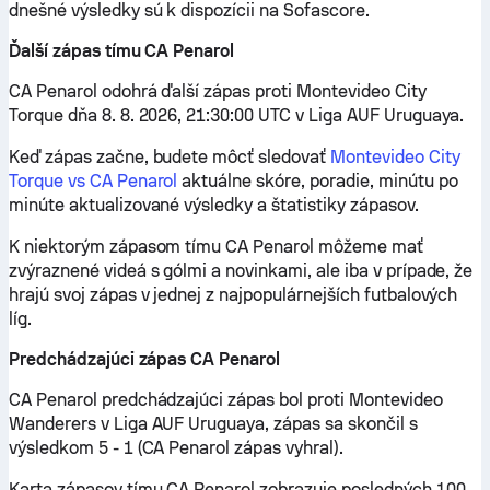
dnešné výsledky sú k dispozícii na Sofascore.
Ďalší zápas tímu CA Penarol
CA Penarol odohrá ďalší zápas proti Montevideo City
Torque dňa 8. 8. 2026, 21:30:00 UTC v Liga AUF Uruguaya.
Keď zápas začne, budete môcť sledovať
Montevideo City
Torque vs CA Penarol
aktuálne skóre, poradie, minútu po
minúte aktualizované výsledky a štatistiky zápasov.
K niektorým zápasom tímu CA Penarol môžeme mať
zvýraznené videá s gólmi a novinkami, ale iba v prípade, že
hrajú svoj zápas v jednej z najpopulárnejších futbalových
líg.
Predchádzajúci zápas CA Penarol
CA Penarol predchádzajúci zápas bol proti Montevideo
Wanderers v Liga AUF Uruguaya, zápas sa skončil s
výsledkom 5 - 1 (CA Penarol zápas vyhral).
Karta zápasov tímu CA Penarol zobrazuje posledných 100