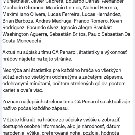
Muhlethaler, Javier Cabrera, Eduardo Darias, Alexander
Machado
Obranca:
Mauricio Lemos, Nahuel Herrera,
Maximiliano Olivera, Lucas Ferreira, Lucas Hernández,
Brian Barboza, Andrés Madruga, Franco Romero, Kevin
Rodríguez, Facundo Alvez, Ignacio Alegre
Brankár:
Washington Aguerre, Sebastián Britos, Paulo Sebastian Da
Costa Moncecchi
Aktuálnu súpisku tímu CA Penarol, štatistiky a výkonnosť
hráčov nájdete na tejto stránke.
Nechýba ani štatistika pre každého hráča vo všetkých
súťažiach so všetkými odohratými a začatými zápasmi,
odohranými minútami, počtom strelených gólov, počtom
kariet a oveľa viac.
Zoznam najlepších strelcov tímu CA Penarol sa aktualizuje
naživo počas každého zápasu.
Môžete kliknúť na hráčov zo súpisky vyššie a zobraziť
dostupné osobné informácie, ako je národnosť, dátum
narodenia, výška, preferovaná noha, pozícia, hodnota