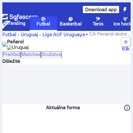
Download app
Trending
Futbal
Basketbal
Tenis
Ice hock
CA Penarol skóre,
Futbal
Uruguaj
Liga AUF Uruguaya
rozpis zápasov, poradie a štatistiky hráčov
Peñarol
Uruguaj
63k
Prehľad
Matches
Družstvo
Dôležité
Aktuálna forma