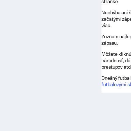
stránke.
Nechýba ani š
začatými zápa
viac.
Zoznam najlep
zápasu.
Môžete kliknú
národnosť, dá
prestupov atď
Dnešný futbal
futbalovými s