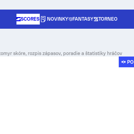
SCORES
NOVINKY
FANTASY
TORNEO
tomyr skóre, rozpis zápasov, poradie a štatistiky hráčov
PO