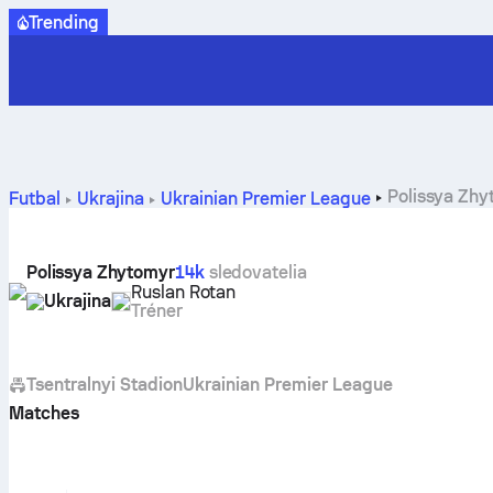
Trending
Polissya Zhy
Futbal
Ukrajina
Ukrainian Premier League
Polissya Zhytomyr
14k
sledovatelia
Ruslan Rotan
Ukrajina
Tréner
Tsentralnyi Stadion
Ukrainian Premier League
Matches