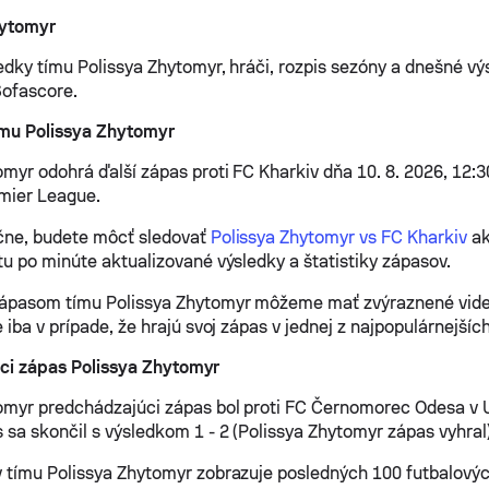
hytomyr
edky tímu Polissya Zhytomyr, hráči, rozpis sezóny a dnešné vý
Sofascore.
ímu Polissya Zhytomyr
omyr odohrá ďalší zápas proti FC Kharkiv dňa 10. 8. 2026, 12:
mier League.
čne, budete môcť sledovať
Polissya Zhytomyr vs FC Kharkiv
ak
tu po minúte aktualizované výsledky a štatistiky zápasov.
zápasom tímu Polissya Zhytomyr môžeme mať zvýraznené vide
 iba v prípade, že hrajú svoj zápas v jednej z najpopulárnejších
ci zápas Polissya Zhytomyr
omyr predchádzajúci zápas bol proti FC Černomorec Odesa v 
 sa skončil s výsledkom 1 - 2 (Polissya Zhytomyr zápas vyhral)
 tímu Polissya Zhytomyr zobrazuje posledných 100 futbalový