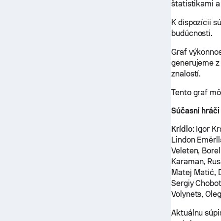
štatistikami a
K dispozícii 
budúcnosti.
Graf výkonnos
generujeme z 
znalostí.
Tento graf m
Súčasní hráči
Krídlo:
Igor Kr
Lindon Emërll
Veleten, Bore
Karaman, Ru
Matej Matić, 
Sergiy Chobot
Volynets, Ole
Aktuálnu súpi