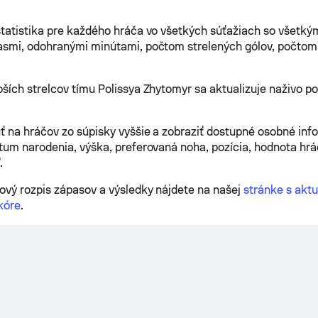
tatistika pre každého hráča vo všetkých súťažiach so všetký
smi, odohranými minútami, počtom strelených gólov, počtom 
ších strelcov tímu Polissya Zhytomyr sa aktualizuje naživo 
ť na hráčov zo súpisky vyššie a zobraziť dostupné osobné info
tum narodenia, výška, preferovaná noha, pozícia, hodnota hráč
.
ový rozpis zápasov a výsledky nájdete na našej
stránke s akt
kóre
.