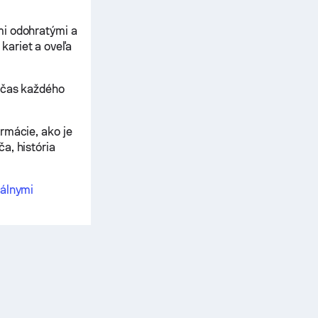
mi odohratými a
kariet a oveľa
počas každého
rmácie, ako je
a, história
uálnymi