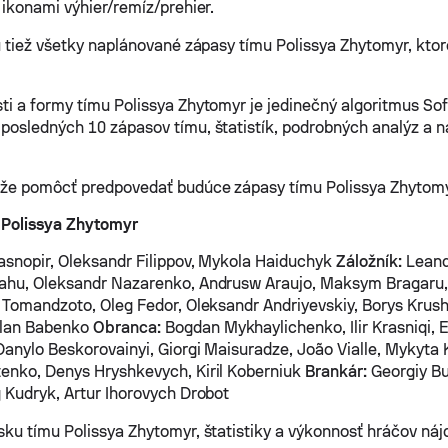
 ikonami výhier/remíz/prehier.
sú tiež všetky naplánované zápasy tímu Polissya Zhytomyr, ktor
ti a formy tímu Polissya Zhytomyr je jedinečný algoritmus Sof
posledných 10 zápasov tímu, štatistík, podrobných analýz a n
ôže pomôcť predpovedať budúce zápasy tímu Polissya Zhytomy
 Polissya Zhytomyr
asnopir, Oleksandr Filippov, Mykola Haiduchyk
Záložník:
Leand
ahu, Oleksandr Nazarenko, Andrusw Araujo, Maksym Bragaru,
l Tomandzoto, Oleg Fedor, Oleksandr Andriyevskiy, Borys Krush
slan Babenko
Obranca:
Bogdan Mykhaylichenko, Ilir Krasniqi, E
Danylo Beskorovainyi, Giorgi Maisuradze, João Vialle, Mykyta
enko, Denys Hryshkevych, Kiril Koberniuk
Brankár:
Georgiy B
g Kudryk, Artur Ihorovych Drobot
sku tímu Polissya Zhytomyr, štatistiky a výkonnosť hráčov nájd