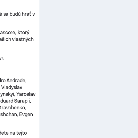
é sa budú hrať v
ascore, ktorý
ašich vlastných
r.
ro Andrade,
 Vladyslav
ynskyi, Yaroslav
duard Sarapii,
 Kravchenko,
ushchan, Evgen
ete na tejto