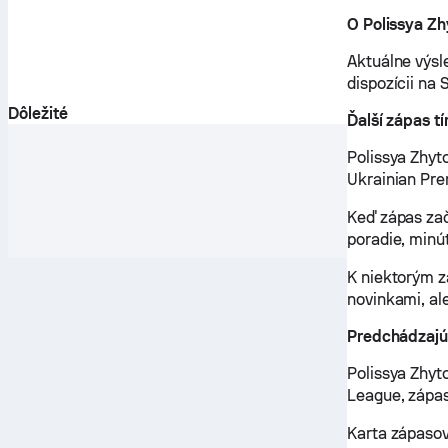
O Polissya Z
Aktuálne výsl
dispozícii na 
Dôležité
Ďalší zápas t
Polissya Zhyt
Ukrainian Pre
Keď zápas za
poradie, minú
K niektorým 
novinkami, ale
Predchádzajú
Polissya Zhyt
League, zápas
Karta zápasov