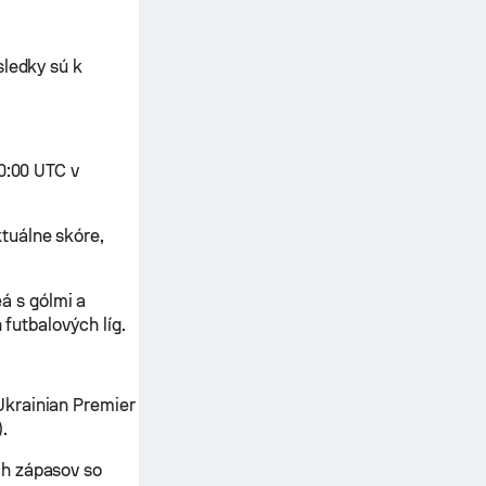
sledky sú k
30:00 UTC v
tuálne skóre,
á s gólmi a
 futbalových líg.
Ukrainian Premier
.
ch zápasov so