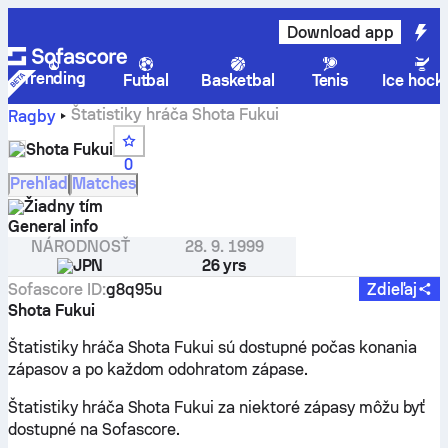
Download app
Trending
Futbal
Basketbal
Tenis
Ice hock
Štatistiky hráča Shota Fukui
Ragby
Shota Fukui
0
Prehľad
Matches
Žiadny tím
General info
NÁRODNOSŤ
28. 9. 1999
JPN
26 yrs
Sofascore ID
:
g8q95u
Zdieľaj
Shota Fukui
Štatistiky hráča Shota Fukui sú dostupné počas konania
zápasov a po každom odohratom zápase.
Štatistiky hráča Shota Fukui za niektoré zápasy môžu byť
dostupné na Sofascore.