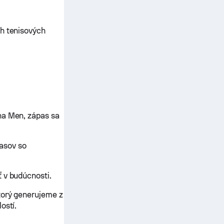
ch tenisových
na Men, zápas sa
asov so
 v budúcnosti.
torý generujeme z
ostí.