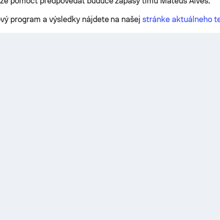
ôže pomôcť predpovedať budúce zápasy tímu Mateus Alves.
vý program a výsledky nájdete na našej
stránke aktuálneho t