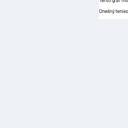
Tento graf m
Dnešný teniso