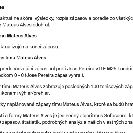
es
aktuálne skóre, výsledky, rozpis zápasov a poradie zo všetký
ré Mateus Alves odohral.
ímu Mateus Alves
aktualizujú na konci zápasu.
as tímu Mateus Alves
predchádzajúci zápas bol proti Jose Pereira v ITF M25 Londri
edkom 0 - 0 (Jose Pereira zápas vyhral).
 tímu Mateus Alves zobrazuje posledných 100 tenisových záp
 ikonami výhier/prehier.
etky naplánované zápasy tímu Mateus Alves, ktoré sa budú hrať
ti a formy Mateus Alves je jedinečný algoritmus Sofascore, k
 zápasov, štatistík, podrobných analýz a našich vlastných znal