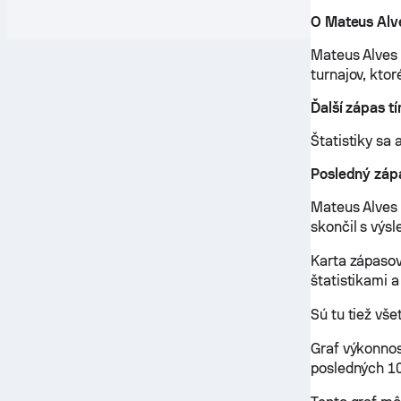
O Mateus Alv
Mateus Alves 
turnajov, kto
Ďalší zápas t
Štatistiky sa 
Posledný záp
Mateus Alves 
skončil s výsl
Karta zápasov
štatistikami a
Sú tu tiež vš
Graf výkonnos
posledných 10