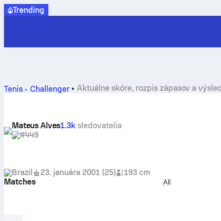
Trending
Aktuálne skóre, rozpis zápasov a výsl
Tenis
Challenger
Mateus Alves
1.3k
sledovatelia
#449
Brazil
23. januára 2001
(
25
)
193 cm
Matches
Select match ty
All