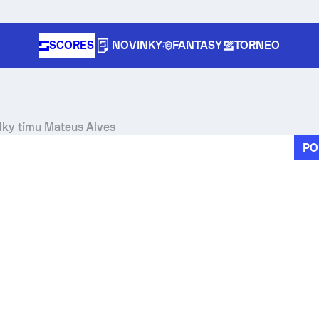
SCORES
NOVINKY
FANTASY
TORNEO
edky tímu Mateus Alves
PO
pe