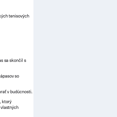
tkých tenisových
s sa skončil s
zápasov so
rať v budúcnosti.
 ktorý
 vlastných