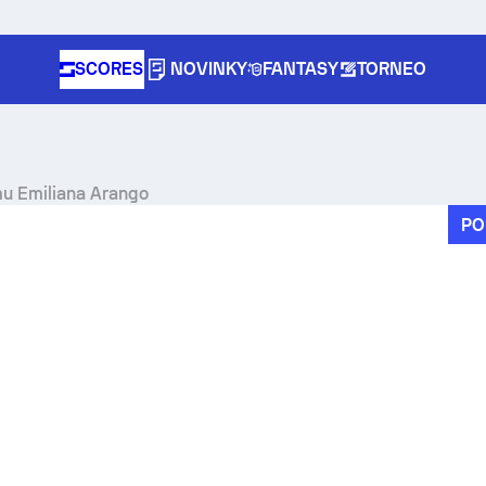
SCORES
NOVINKY
FANTASY
TORNEO
mu Emiliana Arango
PO
pe