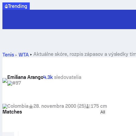
Trending
Aktuálne skóre, rozpis zápasov a výsledky tí
Tenis
WTA
Emiliana Arango
4.3k
sledovatelia
#97
Colombia
28. novembra 2000
(
25
)
175 cm
Matches
Select match ty
All