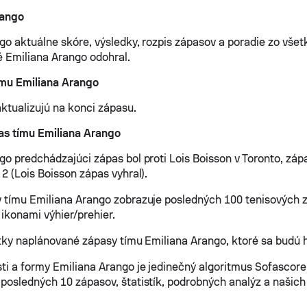
rango
go aktuálne skóre, výsledky, rozpis zápasov a poradie zo vše
ré Emiliana Arango odohral.
ímu Emiliana Arango
aktualizujú na konci zápasu.
as tímu Emiliana Arango
go predchádzajúci zápas bol proti Lois Boisson v Toronto, zápa
2 (Lois Boisson zápas vyhral).
 tímu Emiliana Arango zobrazuje posledných 100 tenisových 
 ikonami výhier/prehier.
etky naplánované zápasy tímu Emiliana Arango, ktoré sa budú h
ti a formy Emiliana Arango je jedinečný algoritmus Sofascore,
posledných 10 zápasov, štatistík, podrobných analýz a našich