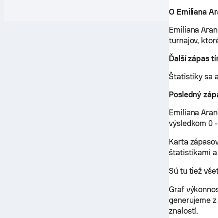
O Emiliana A
Emiliana Aran
turnajov, kto
Ďalší zápas t
Štatistiky sa 
Posledný záp
Emiliana Aran
výsledkom 0 - 
Karta zápasov
štatistikami a
Sú tu tiež vš
Graf výkonnos
generujeme z 
znalostí.