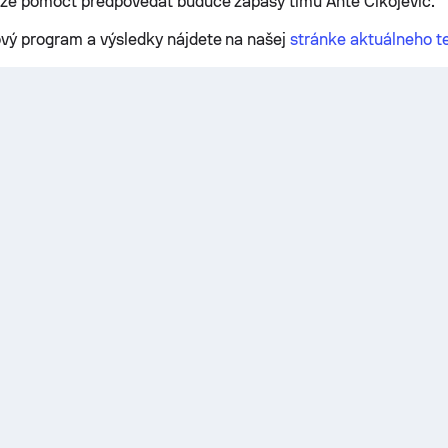
že pomôcť predpovedať budúce zápasy tímu Ante Cikojevic.
vý program a výsledky nájdete na našej
stránke aktuálneho t