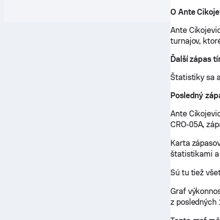
O Ante Cikoje
Ante Cikojevi
turnajov, ktor
Ďalší zápas t
Štatistiky sa 
Posledný zápa
Ante Cikojevic
CRO-05A, zápa
Karta zápasov
štatistikami a
Sú tu tiež vš
Graf výkonnos
z posledných 