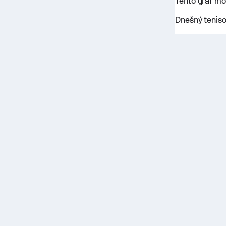
Tento graf mô
Dnešný teniso