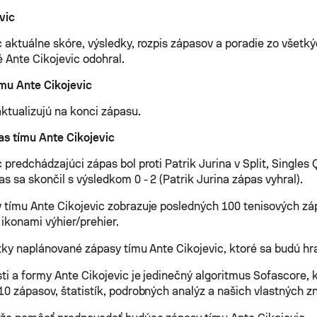
vic
c aktuálne skóre, výsledky, rozpis zápasov a poradie zo všetk
é Ante Cikojevic odohral.
ímu Ante Cikojevic
aktualizujú na konci zápasu.
s tímu Ante Cikojevic
 predchádzajúci zápas bol proti Patrik Jurina v Split, Singles 
s sa skončil s výsledkom 0 - 2 (Patrik Jurina zápas vyhral).
 tímu Ante Cikojevic zobrazuje posledných 100 tenisových zá
 ikonami výhier/prehier.
etky naplánované zápasy tímu Ante Cikojevic, ktoré sa budú hr
ti a formy Ante Cikojevic je jedinečný algoritmus Sofascore,
10 zápasov, štatistík, podrobných analýz a našich vlastných zn