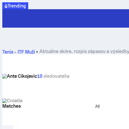
Trending
Aktuálne skóre, rozpis zápasov a výsledky
Tenis
ITF Muži
Ante Cikojevic
10
sledovatelia
Croatia
Matches
Select match ty
All