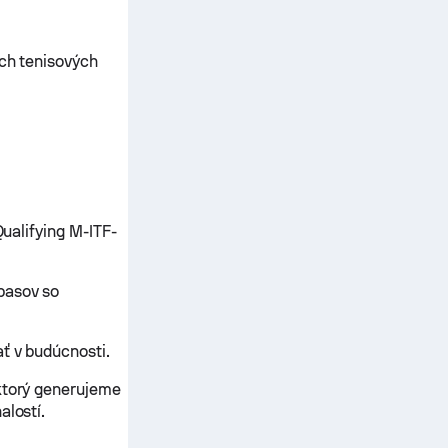
ých tenisových
Qualifying M-ITF-
pasov so
ať v budúcnosti.
 ktorý generujeme
alostí.