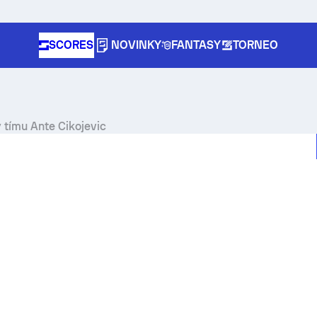
SCORES
NOVINKY
FANTASY
TORNEO
 tímu Ante Cikojevic
pe