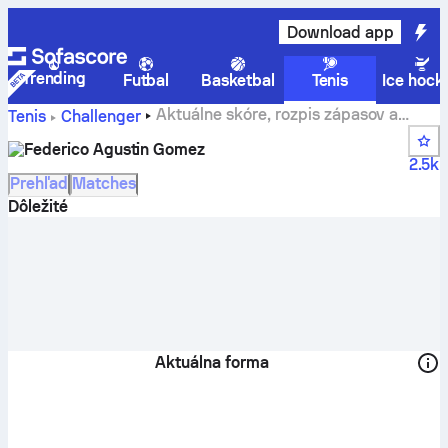
Download app
Trending
Futbal
Basketbal
Tenis
Ice hock
Aktuálne skóre, rozpis zápasov a
Tenis
Challenger
výsledky tímu Federico Agustin Gomez
Federico Agustin Gomez
2.5k
Prehľad
Matches
Dôležité
Aktuálna forma