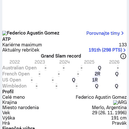
Federico Agustin Gomez
Porovnajte tímy
ATP
Kariérne maximum
133
Aktuálny rebríček
191th
(
298
PTS
)
Grand Slam record
2022
2023
2024
2025
2026
Australian Open
-
-
-
Q
-
French Open
-
-
-
2R
Q
US Open
-
-
Q
1R
Wimbledon
-
-
-
Q
Q
Profil
Celé meno
Federico Agustin Gomez
Krajina
ARG
Miesto narodenia
Merlo, Argentina
Vek
29
(
26. 11. 1996
)
Výška
191 cm
Hrá
Pravák
Finančná výhra