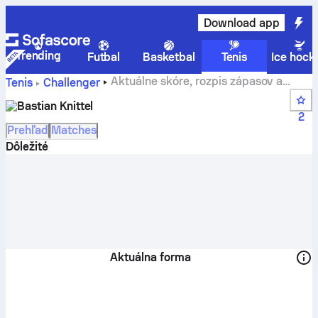
Download app
Trending
Futbal
Basketbal
Tenis
Ice hock
Aktuálne skóre, rozpis zápasov a
Tenis
Challenger
výsledky tímu Bastian Knittel
Bastian Knittel
2
Prehľad
Matches
Dôležité
Aktuálna forma