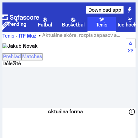
Download app
Trending
Futbal
Basketbal
Tenis
Ice hock
Aktuálne skóre, rozpis zápasov a
Tenis
ITF Muži
výsledky tímu Jakub Novak
Jakub Novak
22
Prehľad
Matches
Dôležité
Aktuálna forma