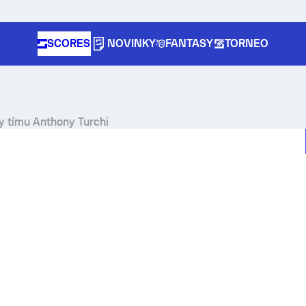
SCORES
NOVINKY
FANTASY
TORNEO
y tímu Anthony Turchi
pe