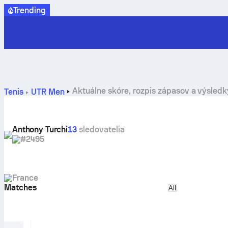
Trending
Aktuálne skóre, rozpis zápasov a výsledk
Tenis
UTR Men
Anthony Turchi
13
sledovatelia
#2495
France
Matches
Select match ty
All