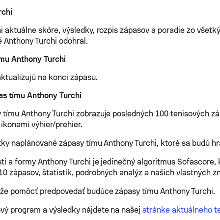
rchi
i aktuálne skóre, výsledky, rozpis zápasov a poradie zo všetk
é Anthony Turchi odohral.
ímu Anthony Turchi
aktualizujú na konci zápasu.
as tímu Anthony Turchi
 tímu Anthony Turchi zobrazuje posledných 100 tenisových z
 ikonami výhier/prehier.
etky naplánované zápasy tímu Anthony Turchi, ktoré sa budú hr
ti a formy Anthony Turchi je jedinečný algoritmus Sofascore,
10 zápasov, štatistík, podrobných analýz a našich vlastných zn
ôže pomôcť predpovedať budúce zápasy tímu Anthony Turchi.
vý program a výsledky nájdete na našej
stránke aktuálneho t