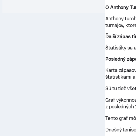
O Anthony Tu
Anthony Turch
turnajov, ktor
Ďalší zápas t
Štatistiky sa 
Posledný záp
Karta zápasov
štatistikami a
Sú tu tiež vš
Graf výkonnos
z posledných 
Tento graf m
Dnešný teniso