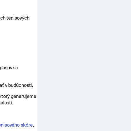
ých tenisových
ápasov so
ať v budúcnosti.
 ktorý generujeme
alostí.
enisového skóre
.