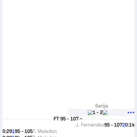
Serija
1
-
2
FT
95 - 107
J. Fernández
95 - 107
0:14
2
0:29
95 - 105
T. Maledon
1