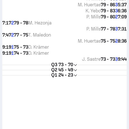
M. Huertas
79 - 86
5:37
3
K. Yebo
79 - 83
6:36
3
P. Mills
79 - 80
7:09
2
7:17
79 - 78
M. Hezonja
2
P. Mills
77 - 78
7:31
3
7:47
77 - 75
T. Maledon
2
M. Huertas
75 - 75
8:36
2
9:19
75 - 73
D. Krämer
1
9:19
74 - 73
D. Krämer
1
J. Sastre
73 - 73
9:44
3
Q3
73 - 70
Q2
45 - 49
Q1
24 - 23