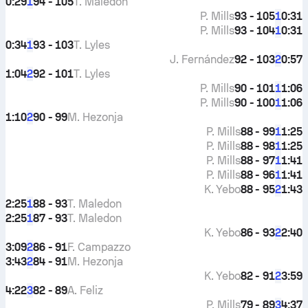
0:29
94 - 105
T. Maledon
1
P. Mills
93 - 105
0:31
1
P. Mills
93 - 104
0:31
1
0:34
93 - 103
T. Lyles
1
J. Fernández
92 - 103
0:57
2
1:04
92 - 101
T. Lyles
2
P. Mills
90 - 101
1:06
1
P. Mills
90 - 100
1:06
1
1:10
90 - 99
M. Hezonja
2
P. Mills
88 - 99
1:25
1
P. Mills
88 - 98
1:25
1
P. Mills
88 - 97
1:41
1
P. Mills
88 - 96
1:41
1
K. Yebo
88 - 95
1:43
2
2:25
88 - 93
T. Maledon
1
2:25
87 - 93
T. Maledon
1
K. Yebo
86 - 93
2:40
2
3:09
86 - 91
F. Campazzo
2
3:43
84 - 91
M. Hezonja
2
K. Yebo
82 - 91
3:59
2
4:22
82 - 89
A. Feliz
3
P. Mills
79 - 89
4:37
3