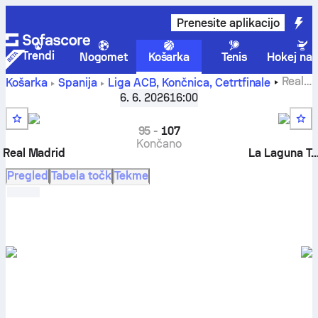
Prenesite aplikacijo
Trendi
Nogomet
Košarka
Tenis
Hokej na 
Real
Košarka
Španija
Liga ACB, Končnica
,
Četrtfinale
Madrid proti CB 1939 Canarias rezultati v živo,
6. 6. 2026
16:00
medsebojna srečanja, razpored, napovedi in statistika
95
-
107
Končano
Real Madrid
La Laguna Tener
Pregled
Tabela točk
Tekme