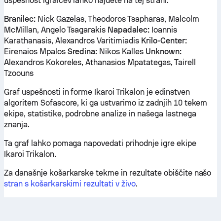
uspešnost igralcev lahko najdete na tej strani.
Branilec:
Nick Gazelas, Theodoros Tsapharas, Malcolm
McMillan, Angelo Tsagarakis
Napadalec:
Ioannis
Karathanasis, Alexandros Varitimiadis
Krilo-Center:
Eirenaios Mpalos
Sredina:
Nikos Kalles
Unknown:
Alexandros Kokoreles, Athanasios Mpatategas, Tairell
Tzoouns
Graf uspešnosti in forme Ikaroi Trikalon je edinstven
algoritem Sofascore, ki ga ustvarimo iz zadnjih 10 tekem
ekipe, statistike, podrobne analize in našega lastnega
znanja.
Ta graf lahko pomaga napovedati prihodnje igre ekipe
Ikaroi Trikalon.
Za današnje košarkarske tekme in rezultate obiščite našo
stran s košarkarskimi rezultati v živo
.