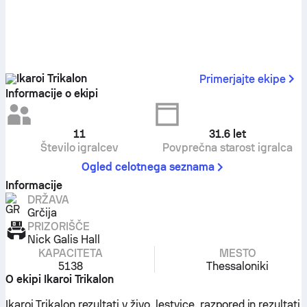
Ikaroi Trikalon
Primerjajte ekipe
Informacije o ekipi
11
31.6
let
Število igralcev
Povprečna starost igralca
Ogled celotnega seznama
Informacije
DRŽAVA
Grčija
PRIZORIŠČE
Nick Galis Hall
KAPACITETA
MESTO
5138
Thessaloniki
O ekipi Ikaroi Trikalon
Ikaroi Trikalon rezultati v živo, lestvice, razpored in rezultati