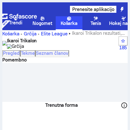
Prenesite aplikacijo
Trendi
Nogomet
Košarka
Tenis
Hokej na 
Ikaroi Trikalon rezultati,
Košarka
Grčija
Elite League
lestvica, razpored in igralci
Ikaroi Trikalon
Grčija
185
Pregled
Tekme
Seznam članov
Pomembno
Trenutna forma