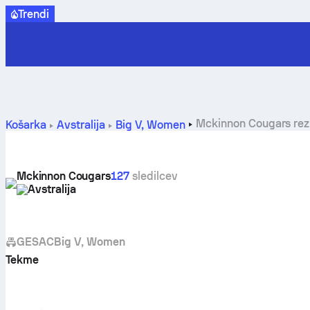
Trendi
Mckinnon Cougars rezul
Košarka
Avstralija
Big V, Women
Mckinnon Cougars
127
sledilcev
Avstralija
GESAC
Big V, Women
Tekme