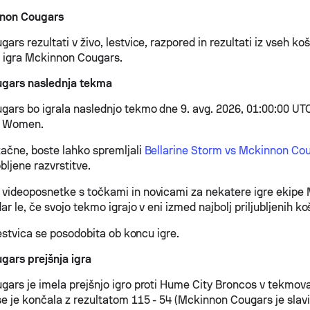
nnon Cougars
rs rezultati v živo, lestvice, razpored in rezultati iz vseh ko
jih igra Mckinnon Cougars.
gars naslednja tekma
ars bo igrala naslednjo tekmo dne 9. avg. 2026, 01:00:00 UTC 
V, Women.
ačne, boste lahko spremljali
Bellarine Storm vs Mckinnon Co
bljene razvrstitve.
videoposnetke s točkami in novicami za nekatere igre ekipe
r le, če svojo tekmo igrajo v eni izmed najbolj priljubljenih ko
lestvica se posodobita ob koncu igre.
ars prejšnja igra
ars je imela prejšnjo igro proti Hume City Broncos v tekmova
e je končala z rezultatom 115 - 54 (Mckinnon Cougars je slavil