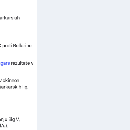
šarkarskih
proti Bellarine
ugars
rezultate v
 Mckinnon
šarkarskih lig.
nju Big V,
/a).