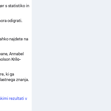
 s statistiko in
ora odigrati.
lahko najdete na
eane, Annabel
holson
Krilo-
e, ki ga
 lastnega znanja.
kimi rezultati v