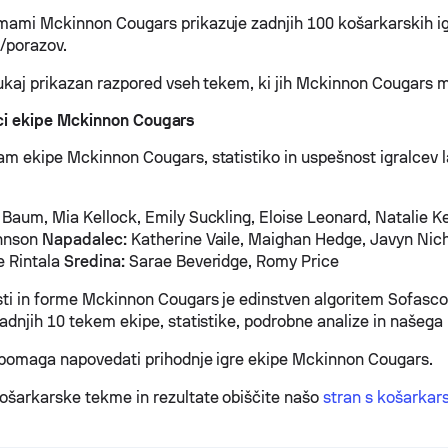
mami Mckinnon Cougars prikazuje zadnjih 100 košarkarskih iger
/porazov.
tukaj prikazan razpored vseh tekem, ki jih Mckinnon Cougars m
lci ekipe Mckinnon Cougars
am ekipe Mckinnon Cougars, statistiko in uspešnost igralcev 
Baum, Mia Kellock, Emily Suckling, Eloise Leonard, Natalie K
ohnson
Napadalec:
Katherine Vaile, Maighan Hedge, Javyn Nic
e Rintala
Sredina:
Sarae Beveridge, Romy Price
ti in forme Mckinnon Cougars je edinstven algoritem Sofascor
zadnjih 10 tekem ekipe, statistike, podrobne analize in našega
 pomaga napovedati prihodnje igre ekipe Mckinnon Cougars.
ošarkarske tekme in rezultate obiščite našo
stran s košarkars