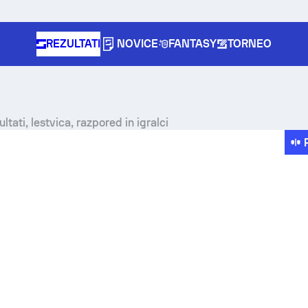
REZULTATI
NOVICE
FANTASY
TORNEO
tati, lestvica, razpored in igralci