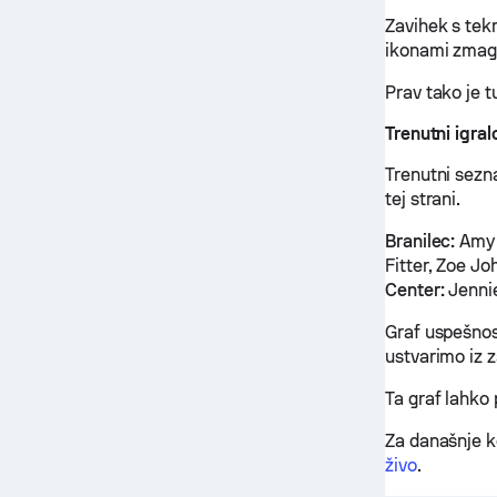
Zavihek s tek
ikonami zmag
Prav tako je 
Trenutni igra
Trenutni sezn
tej strani.
Branilec:
Amy 
Fitter, Zoe J
Center:
Jenni
Graf uspešnos
ustvarimo iz 
Ta graf lahko
Za današnje k
živo
.