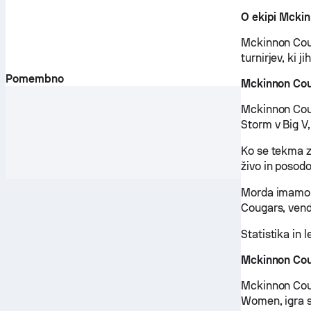
O ekipi Mcki
Mckinnon Couga
turnirjev, ki 
Pomembno
Mckinnon Cou
Mckinnon Coug
Storm v Big 
Ko se tekma z
živo in posodo
Morda imamo 
Cougars, venda
Statistika in 
Mckinnon Coug
Mckinnon Coug
Women, igra s