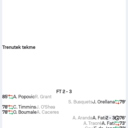
Trenutek tekme
FT
2 - 3
85'
A. Popovic
R. Grant
S. Busquets
J. Orellana
79'
78'
C. Timmins
J. O'Shea
78'
O. Boumale
A. Caceres
A. Aranda
A. Fati
76'
2 - 3
A. Traoré
A. Fati
73'