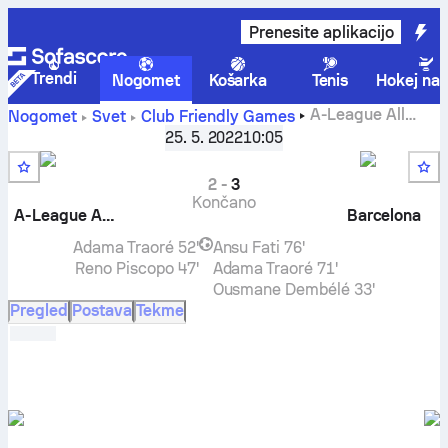
Prenesite aplikacijo
Trendi
Nogomet
Košarka
Tenis
Hokej na 
A-League All
Nogomet
Svet
Club Friendly Games
Stars
-
FC Barcelona
rezultat v živo, H2H rezultati,
25. 5. 2022
10:05
razvrstitev in napoved
2
-
3
Končano
A-League All Stars
Barcelona
Adama Traoré
52'
Ansu Fati
76'
Reno Piscopo
47'
Adama Traoré
71'
Ousmane Dembélé
33'
Pregled
Postava
Tekme