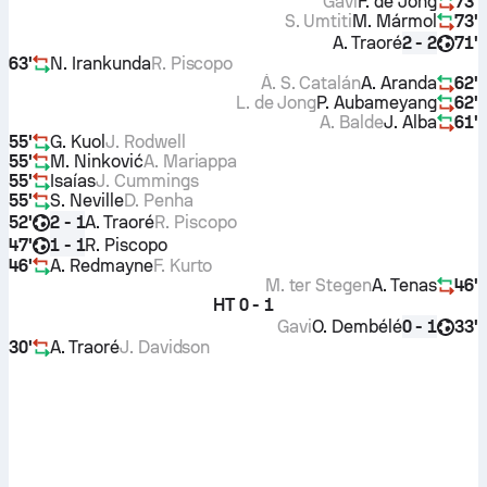
Gavi
F. de Jong
73'
S. Umtiti
M. Mármol
73'
A. Traoré
71'
2 - 2
63'
N. Irankunda
R. Piscopo
Á. S. Catalán
A. Aranda
62'
L. de Jong
P. Aubameyang
62'
A. Balde
J. Alba
61'
55'
G. Kuol
J. Rodwell
55'
M. Ninković
A. Mariappa
55'
Isaías
J. Cummings
55'
S. Neville
D. Penha
52'
A. Traoré
R. Piscopo
2 - 1
47'
R. Piscopo
1 - 1
46'
A. Redmayne
F. Kurto
M. ter Stegen
A. Tenas
46'
HT
0 - 1
Gavi
O. Dembélé
33'
0 - 1
30'
A. Traoré
J. Davidson