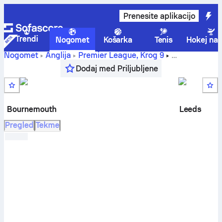
Prenesite aplikacijo
Trendi
Nogomet
Košarka
Tenis
Hokej na 
Nogomet
Anglija
Premier League
,
Krog 9
Bournemouth
-
Leeds United
rezultat v živo, H2H rezultati,
Dodaj med Priljubljene
razvrstitev in napoved
Bournemouth
Leeds
Pregled
Tekme