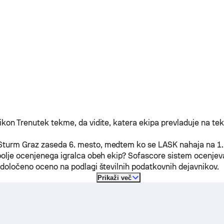
fikon Trenutek tekme, da vidite, katera ekipa prevladuje na te
Sturm Graz
zaseda 6. mesto, medtem ko se
LASK
nahaja na 1.
jbolje ocenjenega igralca obeh ekip? Sofascore sistem ocenje
i določeno oceno na podlagi številnih podatkovnih dejavnikov.
Prikaži več