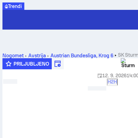
Trendi
SK Stur
Nogomet
Avstrija
Austrian Bundesliga
,
Krog 6
PRILJUBLJENO
Sturm
12. 9. 2026
14:0
H2H