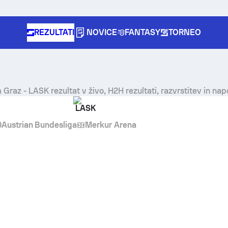
REZULTATI
NOVICE
FANTASY
TORNEO
m Graz
-
LASK
rezultat v živo, H2H rezultati, razvrstitev in na
LASK
0
Austrian Bundesliga
Merkur Arena