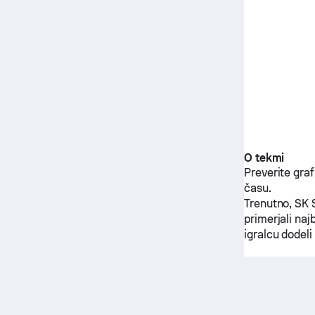
O tekmi
Preverite gra
času.
Trenutno,
SK 
primerjali na
igralcu dodel