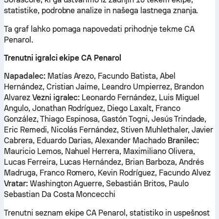
statistike, podrobne analize in našega lastnega znanja.
Ta graf lahko pomaga napovedati prihodnje tekme CA
Penarol.
Trenutni igralci ekipe CA Penarol
Napadalec:
Matías Arezo, Facundo Batista, Abel
Hernández, Cristian Jaime, Leandro Umpierrez, Brandon
Alvarez
Vezni igralec:
Leonardo Fernández, Luis Miguel
Angulo, Jonathan Rodríguez, Diego Laxalt, Franco
González, Thiago Espinosa, Gastón Togni, Jesús Trindade,
Eric Remedi, Nicolás Fernández, Stiven Muhlethaler, Javier
Cabrera, Eduardo Darias, Alexander Machado
Branilec:
Mauricio Lemos, Nahuel Herrera, Maximiliano Olivera,
Lucas Ferreira, Lucas Hernández, Brian Barboza, Andrés
Madruga, Franco Romero, Kevin Rodríguez, Facundo Alvez
Vratar:
Washington Aguerre, Sebastián Britos, Paulo
Sebastian Da Costa Moncecchi
Trenutni seznam ekipe CA Penarol, statistiko in uspešnost