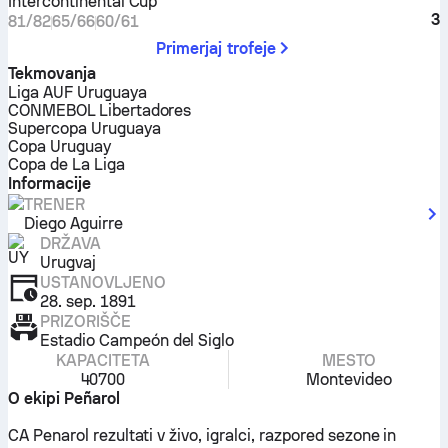
Intercontinental Cup
3
81/82
65/66
60/61
Primerjaj trofeje
Tekmovanja
Liga AUF Uruguaya
CONMEBOL Libertadores
Supercopa Uruguaya
Copa Uruguay
Copa de La Liga
Informacije
TRENER
Diego Aguirre
DRŽAVA
Urugvaj
USTANOVLJENO
28. sep. 1891
PRIZORIŠČE
Estadio Campeón del Siglo
KAPACITETA
MESTO
40700
Montevideo
O ekipi Peñarol
CA Penarol rezultati v živo, igralci, razpored sezone in