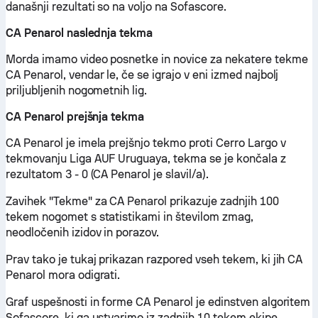
današnji rezultati so na voljo na Sofascore.
CA Penarol naslednja tekma
Morda imamo video posnetke in novice za nekatere tekme
CA Penarol, vendar le, če se igrajo v eni izmed najbolj
priljubljenih nogometnih lig.
CA Penarol prejšnja tekma
CA Penarol je imela prejšnjo tekmo proti Cerro Largo v
tekmovanju Liga AUF Uruguaya, tekma se je končala z
rezultatom 3 - 0 (CA Penarol je slavil/a).
Zavihek "Tekme" za CA Penarol prikazuje zadnjih 100
tekem nogomet s statistikami in številom zmag,
neodločenih izidov in porazov.
Prav tako je tukaj prikazan razpored vseh tekem, ki jih CA
Penarol mora odigrati.
Graf uspešnosti in forme CA Penarol je edinstven algoritem
Sofascore, ki ga ustvarimo iz zadnjih 10 tekem ekipe,