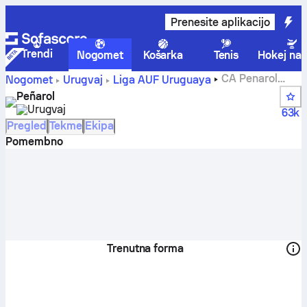
Prenesite aplikacijo
Trendi
Nogomet
Košarka
Tenis
Hokej na 
CA Penarol
Nogomet
Urugvaj
Liga AUF Uruguaya
rezultati, razporedi, lestvica in statistika igralcev
Peñarol
Urugvaj
63k
Pregled
Tekme
Ekipa
Pomembno
Trenutna forma