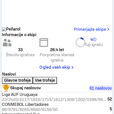
Peñarol
Primerjajte ekipe
Informacije o ekipi
4
Tuji igralci
33
26.4
let
Število igralcev
Povprečna starost
igralca
Ogled vseh ekip
Naslovi
Glavne trofeje
Vse trofeje
Skupaj naslovov
61 naslovov
Liga AUF Uruguaya
52
23/24
20/21
17/18
16/17
15/16
12/13
09/10
02/03
98/99
96/97
CONMEBOL Libertadores
5
86/87
81/82
65/66
60/61
59/60