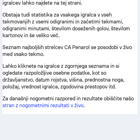
igralcev lahko najdete na tej strani.
Obstaja tudi statistika za vsakega igralca v vseh
tekmovanjih z vsemi odigranimi in začetimi tekmami,
odigranimi minutami, številom doseženih golov, številom
kartonov in še veliko več.
Seznam najboljših strelcev CA Penarol se posodobi v živo
med vsako tekmo.
Lahko kliknete na igralce z zgornjega seznama in si
ogledate razpoložljive osebne podatke, kot so
državljanstvo, datum rojstva, višina, prednostna noga,
položaj, vrednost igralca, zgodovina prestopov itd.
Za današnji nogometni razpored in rezultate obiščite našo
stran z nogometnimi rezultati v živo
.