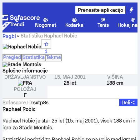
Prenesite aplikacijo
Trendi
Nogomet
Košarka
Tenis
Hokej na 
Statistika Raphael Robic
Ragbi
Raphael Robic
1
Pregled
Statistika
Tekme
Stade Montois
Splošne informacije
DRŽAVLJANSTVO
15. MAJ 2001
VIŠINA
FRA
25 let
188 cm
POLOŽAJ
F
Sofascore ID
:
sxtp8s
Deli
Raphael Robic
Raphael Robic je star 25 let (15. maj 2001), visok 188 cm in
igra za Stade Montois.
Statistični podatki za Raphael Robic so na voljo med igrami