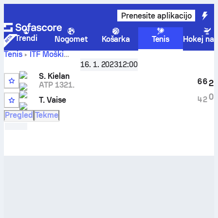
Prenesite aplikacijo
Trendi
Nogomet
Košarka
Tenis
Hokej na 
Tenis
ITF Moški
Vilnius, Singles Main, M-ITF-LTU-01A
,
Najboljših 32
16. 1. 2023
12:00
Szymon Kielan
-
Tomas Vaise
rezultati v živo in rezultati
S. Kielan
medsebojnih tekem
6
6
2
ATP 1321.
0
4
2
T. Vaise
Pregled
Tekme