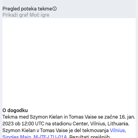
Pregled poteka tekme
Prikaži graf Moč igre
O dogodku
Tekma med
Szymon Kielan
in
Tomas Vaise
se začne 16. jan.
2023 ob 12:00 UTC na stadionu Center, Vilnius, Lithuania.
Szymon Kielan
v
Tomas Vaise
je del tekmovanja
Vilnius,
Singles Main, M-ITF-LTU-01A
. Rezultati prejšnjih